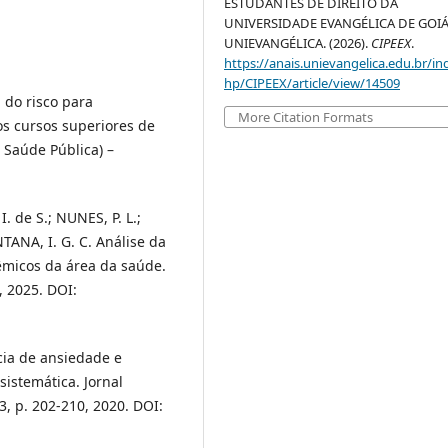
ESTUDANTES DE DIREITO DA
UNIVERSIDADE EVANGÉLICA DE GOIÁ
UNIEVANGÉLICA. (2026).
CIPEEX
.
https://anais.unievangelica.edu.br/in
hp/CIPEEX/article/view/14509
do risco para
More Citation Formats
os cursos superiores de
 Saúde Pública) –
 de S.; NUNES, P. L.;
TANA, I. G. C. Análise da
micos da área da saúde.
9, 2025. DOI:
ência de ansiedade e
sistemática. Jornal
 3, p. 202-210, 2020. DOI: