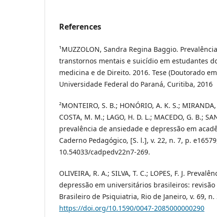
References
¹MUZZOLON, Sandra Regina Baggio. Prevalência 
transtornos mentais e suicídio em estudantes d
medicina e de Direito. 2016. Tese (Doutorado em
Universidade Federal do Paraná, Curitiba, 2016
²MONTEIRO, S. B.; HONÓRIO, A. K. S.; MIRANDA, I.
COSTA, M. M.; LAGO, H. D. L.; MACEDO, G. B.; SAN
prevalência de ansiedade e depressão em acadê
Caderno Pedagógico, [S. l.], v. 22, n. 7, p. e1657
10.54033/cadpedv22n7-269.
OLIVEIRA, R. A.; SILVA, T. C.; LOPES, F. J. Preval
depressão em universitários brasileiros: revisão 
Brasileiro de Psiquiatria, Rio de Janeiro, v. 69, n.
https://doi.org/10.1590/0047-2085000000290