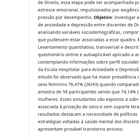
de Direito, essa etapa pode ser acompanhada por
estresse emocional, impulsionados por exigênci
pressão por desempenho.
Objetivo
: Investigar
de ansiedade e depressão entre discentes de D
analisando variáveis sociodemográficas, compor
que pudessem estar associadas a esse quadro.
Levantamento quantitativo, transversal e descrit
questionário online e autoaplicável aplicado a a
contemplando informações sobre perfil sociodem
da Escala Hospitalar para Ansiedade e Depress
estudo foi observado que há maior prevalência 
sexo feminino 76,47% (26/43) quando comparado
amostra de 58 participantes sendo que 74,14% (
mulheres. Esses estudantes são expostos a sobr
associada à privação de sono e sem suporte ter
resultados destacam a necessidade de políticas i
estratégias voltadas à saúde mental dos discen
apresentam provável transtorno ansioso.