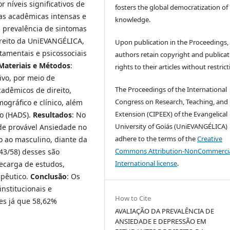
 níveis significativos de
fosters the global democratization of
as acadêmicas intensas e
knowledge.
 a prevalência de sintomas
ireito da UniEVANGÉLICA,
Upon publication in the Proceedings,
tamentais e psicossociais
authors retain copyright and publicat
Materiais e Métodos
:
rights to their articles without restrict
ivo, por meio de
The Proceedings of the International
cadêmicos de direito,
Congress on Research, Teaching, and
ográfico e clínico, além
Extension (CIPEEX) of the Evangelical
ão (HADS).
Resultados
: No
University of Goiás (UniEVANGÉLICA)
de provável Ansiedade no
adhere to the terms of the
Creative
 ao masculino, diante da
Commons Attribution-NonCommercia
43/58) desses são
International license
.
ecarga de estudos,
apêutico.
Conclusão
: Os
nstitucionais e
How to Cite
tes já que 58,62%
AVALIAÇÃO DA PREVALÊNCIA DE
ANSIEDADE E DEPRESSÃO EM