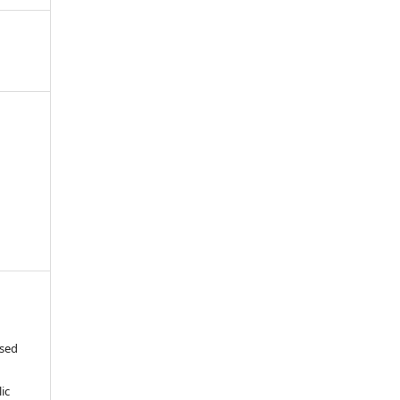
ased
c
ic