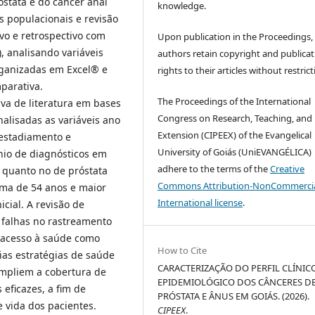
óstata e do câncer anal
knowledge.
 populacionais e revisão
ivo e retrospectivo com
Upon publication in the Proceedings,
 analisando variáveis
authors retain copyright and publicat
organizadas em Excel® e
rights to their articles without restrict
mparativa.
The Proceedings of the International
va de literatura em bases
Congress on Research, Teaching, and
alisadas as variáveis ano
Extension (CIPEEX) of the Evangelical
 estadiamento e
University of Goiás (UniEVANGÉLICA)
nio de diagnósticos em
adhere to the terms of the
Creative
) quanto no de próstata
Commons Attribution-NonCommercia
ima de 54 anos e maior
International license
.
cial. A revisão de
 falhas no rastreamento
o acesso à saúde como
How to Cite
ias estratégias de saúde
CARACTERIZAÇÃO DO PERFIL CLÍNIC
mpliem a cobertura de
EPIDEMIOLÓGICO DOS CÂNCERES D
eficazes, a fim de
PRÓSTATA E ÂNUS EM GOIÁS. (2026).
 vida dos pacientes.
CIPEEX
.