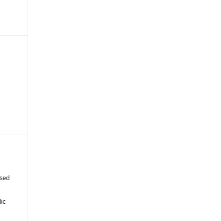
ased
c
ic