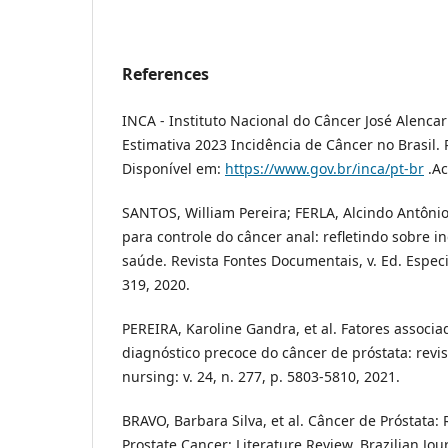
References
INCA - Instituto Nacional do Câncer José Alenca
Estimativa 2023 Incidência de Câncer no Brasil. 
Disponível em:
https://www.gov.br/inca/pt-br
.Ac
SANTOS, William Pereira; FERLA, Alcindo Antônio
para controle do câncer anal: refletindo sobre i
saúde. Revista Fontes Documentais, v. Ed. Espec
319, 2020.
PEREIRA, Karoline Gandra, et al. Fatores associ
diagnóstico precoce do câncer de próstata: revis
nursing: v. 24, n. 277, p. 5803-5810, 2021.
BRAVO, Barbara Silva, et al. Câncer de Próstata: 
Prostate Cancer: Literature Review. Brazilian Jour