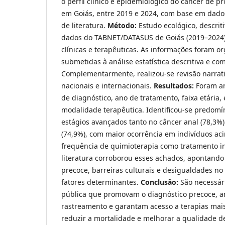
o perfil clínico e epidemiológico do câncer de pr
em Goiás, entre 2019 e 2024, com base em dados
de literatura.
Método:
Estudo ecológico, descrit
dados do TABNET/DATASUS de Goiás (2019–2024),
clínicas e terapêuticas. As informações foram 
submetidas à análise estatística descritiva e co
Complementarmente, realizou-se revisão narrati
nacionais e internacionais.
Resultados:
Foram an
de diagnóstico, ano de tratamento, faixa etária,
modalidade terapêutica. Identificou-se predomí
estágios avançados tanto no câncer anal (78,3%
(74,9%), com maior ocorrência em indivíduos ac
frequência de quimioterapia como tratamento ini
literatura corroborou esses achados, apontando
precoce, barreiras culturais e desigualdades n
fatores determinantes.
Conclusão:
São necessár
pública que promovam o diagnóstico precoce, a
rastreamento e garantam acesso a terapias mais 
reduzir a mortalidade e melhorar a qualidade de