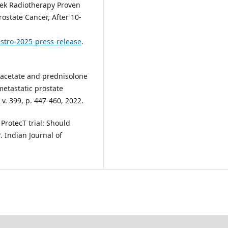
ek Radiotherapy Proven
rostate Cancer, After 10-
-estro-2025-press-release
.
cetate and prednisolone
metastatic prostate
 v. 399, p. 447-460, 2022.
ProtecT trial: Should
. Indian Journal of