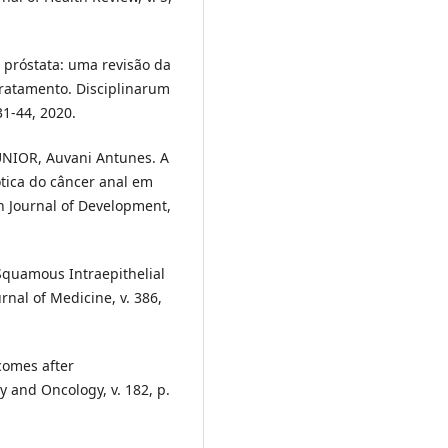
e próstata: uma revisão da
tratamento. Disciplinarum
31-44, 2020.
ÚNIOR, Auvani Antunes. A
ótica do câncer anal em
an Journal of Development,
quamous Intraepithelial
nal of Medicine, v. 386,
omes after
 and Oncology, v. 182, p.