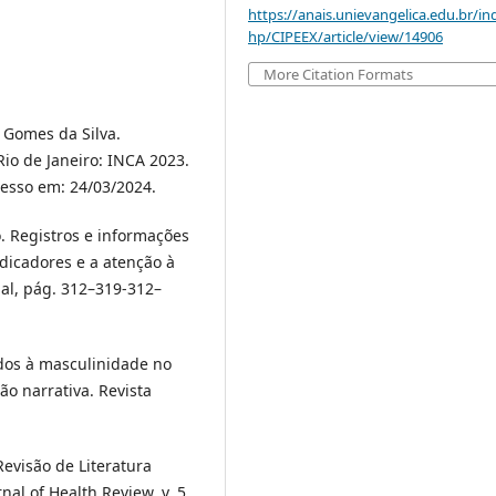
https://anais.unievangelica.edu.br/in
hp/CIPEEX/article/view/14906
More Citation Formats
r Gomes da Silva.
Rio de Janeiro: INCA 2023.
esso em: 24/03/2024.
. Registros e informações
ndicadores e a atenção à
ial, pág. 312–319-312–
ados à masculinidade no
ão narrativa. Revista
Revisão de Literatura
nal of Health Review, v. 5,