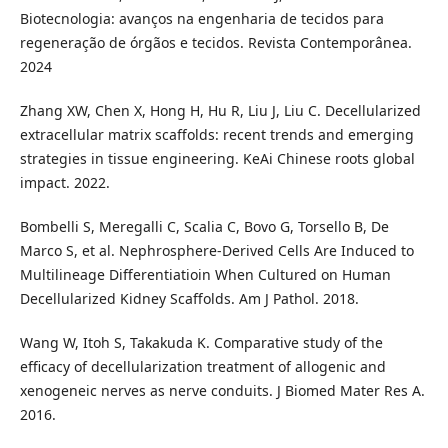
Biotecnologia: avanços na engenharia de tecidos para
regeneração de órgãos e tecidos. Revista Contemporânea.
2024
Zhang XW, Chen X, Hong H, Hu R, Liu J, Liu C. Decellularized
extracellular matrix scaffolds: recent trends and emerging
strategies in tissue engineering. KeAi Chinese roots global
impact. 2022.
Bombelli S, Meregalli C, Scalia C, Bovo G, Torsello B, De
Marco S, et al. Nephrosphere-Derived Cells Are Induced to
Multilineage Differentiatioin When Cultured on Human
Decellularized Kidney Scaffolds. Am J Pathol. 2018.
Wang W, Itoh S, Takakuda K. Comparative study of the
efficacy of decellularization treatment of allogenic and
xenogeneic nerves as nerve conduits. J Biomed Mater Res A.
2016.