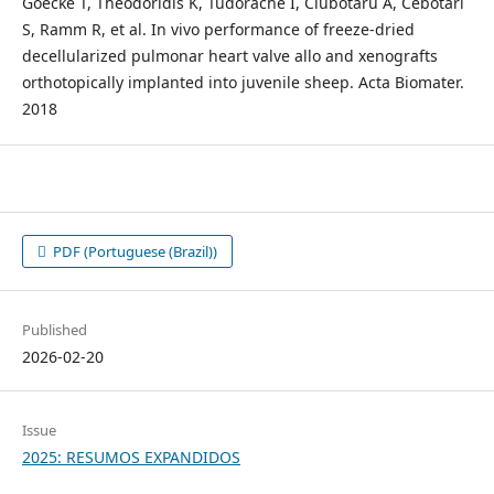
Goecke T, Theodoridis K, Tudorache I, Ciubotaru A, Cebotari
S, Ramm R, et al. In vivo performance of freeze-dried
decellularized pulmonar heart valve allo and xenografts
orthotopically implanted into juvenile sheep. Acta Biomater.
2018
PDF (Portuguese (Brazil))
Published
2026-02-20
Issue
2025: RESUMOS EXPANDIDOS