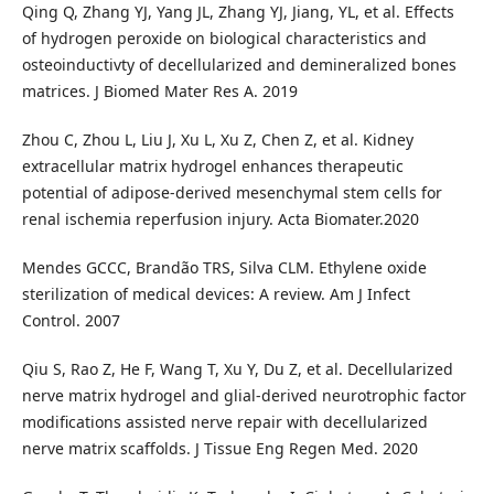
Qing Q, Zhang YJ, Yang JL, Zhang YJ, Jiang, YL, et al. Effects
of hydrogen peroxide on biological characteristics and
osteoinductivty of decellularized and demineralized bones
matrices. J Biomed Mater Res A. 2019
Zhou C, Zhou L, Liu J, Xu L, Xu Z, Chen Z, et al. Kidney
extracellular matrix hydrogel enhances therapeutic
potential of adipose-derived mesenchymal stem cells for
renal ischemia reperfusion injury. Acta Biomater.2020
Mendes GCCC, Brandão TRS, Silva CLM. Ethylene oxide
sterilization of medical devices: A review. Am J Infect
Control. 2007
Qiu S, Rao Z, He F, Wang T, Xu Y, Du Z, et al. Decellularized
nerve matrix hydrogel and glial-derived neurotrophic factor
modifications assisted nerve repair with decellularized
nerve matrix scaffolds. J Tissue Eng Regen Med. 2020