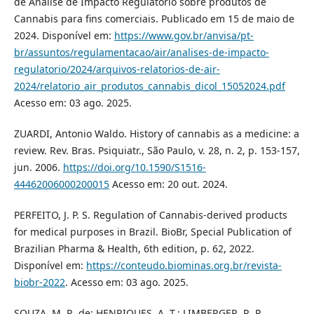
de Análise de Impacto Regulatório sobre produtos de
Cannabis para fins comerciais. Publicado em 15 de maio de
2024. Disponível em:
https://www.gov.br/anvisa/pt-
br/assuntos/regulamentacao/air/analises-de-impacto-
regulatorio/2024/arquivos-relatorios-de-air-
2024/relatorio_air_produtos_cannabis_dicol_15052024.pdf
Acesso em: 03 ago. 2025.
ZUARDI, Antonio Waldo. History of cannabis as a medicine: a
review. Rev. Bras. Psiquiatr., São Paulo, v. 28, n. 2, p. 153-157,
jun. 2006.
https://doi.org/10.1590/S1516-
44462006000200015
Acesso em: 20 out. 2024.
PERFEITO, J. P. S. Regulation of Cannabis-derived products
for medical purposes in Brazil. BioBr, Special Publication of
Brazilian Pharma & Health, 6th edition, p. 62, 2022.
Disponível em:
https://conteudo.biominas.org.br/revista-
biobr-2022
. Acesso em: 03 ago. 2025.
SOUZA, M. R. de; HENRIQUES, A. T.; LIMBERGER, R. P.