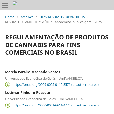
Home
/
Archives
/
2025: RESUMOS EXPANDIDOS
/
RESUMO EXPANDIDO "SAÚDE" - acadêmico/público geral - 2025
REGULAMENTAÇÃO DE PRODUTOS
DE CANNABIS PARA FINS
COMERCIAIS NO BRASIL
Marcia Pereira Machado Santos
Universidade Evangélica de Goiás - UniEVANGÉLICA
https://orcid.org/0009-0005-0112-3576 (unauthenticated)
Lucimar Pinheiro Rosseto
Universidade Evangélica de Goiás - UniEVANGÉLICA
https://orcid.org/0000-0001-6611-4770 (unauthenticated)