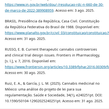
https://www.in.gov.br/web/dou/-/resolucao-rdc-n-660-de-30-
de-marco-de-2022-389908959
. Acesso em: 3 ago. 2025.
BRASIL. Presidência da República, Casa Civil. Constituição
da República Federativa do Brasil de 1988. Disponível em:
https://www.planalto.gov.br/ccivil_03/constituicao/constituicao
Acesso em: 31 ago. 2025.
RUSSO, E. B. Current therapeutic cannabis controversies
and clinical trial design issues. Frontiers in Pharmacology,
[s. l.], v. 7, 2016. Disponível em:
https://www.frontiersin.org/articles/10.3389/fphar.2016.00309/fu
Acesso em: 30 ago. 2025.
Ruiz, E. A., & García, J. L. M. (2025). Cannabis medicinal no
México: uma análise do projeto de lei para sua
regulamentação. Saúde e Sociedade, 34(1), e240251pt. DOI:
10.1590/S0104-12902025240251pt. Acesso em: 31 ago. 2025.