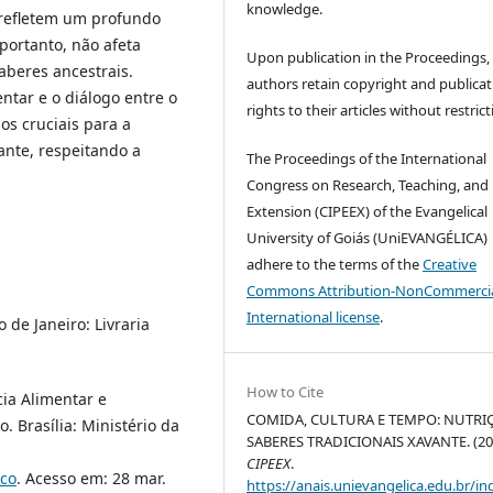
knowledge.
 refletem um profundo
 portanto, não afeta
Upon publication in the Proceedings,
aberes ancestrais.
authors retain copyright and publicat
ntar e o diálogo entre o
rights to their articles without restrict
os cruciais para a
nte, respeitando a
The Proceedings of the International
.
Congress on Research, Teaching, and
Extension (CIPEEX) of the Evangelical
University of Goiás (UniEVANGÉLICA)
adhere to the terms of the
Creative
Commons Attribution-NonCommercia
International license
.
de Janeiro: Livraria
How to Cite
cia Alimentar e
COMIDA, CULTURA E TEMPO: NUTRI
. Brasília: Ministério da
SABERES TRADICIONAIS XAVANTE. (20
CIPEEX
.
ico
. Acesso em: 28 mar.
https://anais.unievangelica.edu.br/in