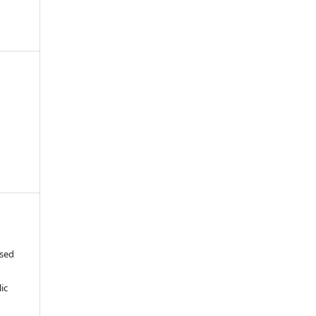
ased
c
ic