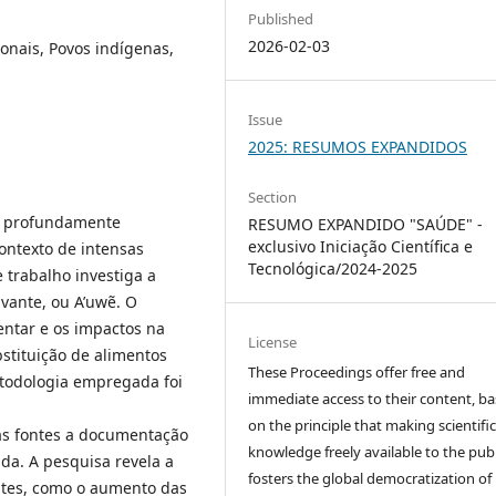
Published
2026-02-03
ionais, Povos indígenas,
Issue
2025: RESUMOS EXPANDIDOS
Section
o, profundamente
RESUMO EXPANDIDO "SAÚDE" -
exclusivo Iniciação Científica e
contexto de intensas
Tecnológica/2024-2025
 trabalho investiga a
vante, ou A’uwẽ. O
entar e os impactos na
License
stituição de alimentos
These Proceedings offer free and
etodologia empregada foi
immediate access to their content, b
on the principle that making scientifi
ras fontes a documentação
knowledge freely available to the publ
ada. A pesquisa revela a
fosters the global democratization of
tes, como o aumento das