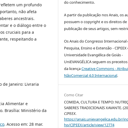
do conhecimento.
 refletem um profundo
 portanto, não afeta
A partir da publicação nos Anais, os a
aberes ancestrais.
possuem o copyright e os direitos de
ntar e o diálogo entre o
publicação de seus artigos, sem restri
os cruciais para a
nte, respeitando a
Os Anais do Congresso Internacional
.
Pesquisa, Ensino e Extensão - CIPEEX
Universidade Evangélica de Goiás -
UniEVANGÉLICA seguem os preceitos 
da licença
Creative Commons - Atribu
NãoComercial 4.0 Internacional
.
de Janeiro: Livraria
Como Citar
COMIDA, CULTURA E TEMPO: NUTRI
cia Alimentar e
SABERES TRADICIONAIS XAVANTE. (20
. Brasília: Ministério da
CIPEEX
.
https://anais.unievangelica.edu.br/in
ico
. Acesso em: 28 mar.
hp/CIPEEX/article/view/12774