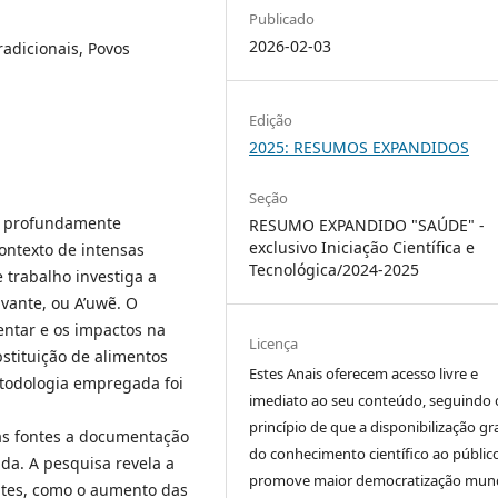
Publicado
2026-02-03
radicionais, Povos
Edição
2025: RESUMOS EXPANDIDOS
Seção
o, profundamente
RESUMO EXPANDIDO "SAÚDE" -
exclusivo Iniciação Científica e
contexto de intensas
Tecnológica/2024-2025
 trabalho investiga a
vante, ou A’uwẽ. O
entar e os impactos na
Licença
stituição de alimentos
Estes Anais oferecem acesso livre e
etodologia empregada foi
imediato ao seu conteúdo, seguindo 
princípio de que a disponibilização gr
ras fontes a documentação
do conhecimento científico ao públic
ada. A pesquisa revela a
promove maior democratização mund
tes, como o aumento das