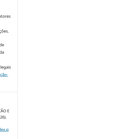
utores
ções.
 de
 da
legais
ição-
ÇÃO E
26).
dex.p