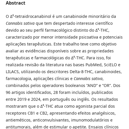
Abstract
O Δ⁸-tetraidrocanabinol é um canabinoide minoritário da
Cannabis sativa
que tem despertado interesse científico
devido ao seu perfil farmacológico distinto do Δ⁹-THC,
caracterizado por menor intensidade psicoativa e potenciais
aplicações terapêuticas. Este trabalho teve como objetivo
avaliar as evidências disponíveis sobre as propriedades
terapêuticas e farmacológicas do Δ⁸-THC. Para isso, foi
realizada revisão da literatura nas bases PubMed, SciELO e
LILACS, utilizando os descritores Delta-8-THC, canabinoides,
farmacologia, aplicações clínicas e
Cannabis sativa
,
combinados pelos operadores booleanos “AND” e “OR”. Dos
96 artigos identificados, 28 foram incluídos, publicados
entre 2019 e 2024, em português ou inglês. Os resultados
mostraram que o Δ⁸-THC atua como agonista parcial dos
receptores CB1 e CB2, apresentando efeitos analgésicos,
antieméticos, anticonvulsivantes, imunomodulatórios e
antitumorais, além de estimular o apetite. Ensaios clínicos