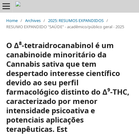
Home
/
Archives
/
2025: RESUMOS EXPANDIDOS
/
RESUMO EXPANDIDO "SAÚDE" - acadêmico/público geral - 2025
O Δ⁸-tetraidrocanabinol é um
canabinoide minoritário da
Cannabis sativa que tem
despertado interesse científico
devido ao seu perfil
farmacológico distinto do Δ⁹-THC,
caracterizado por menor
intensidade psicoativa e
potenciais aplicações
terapêuticas. Est