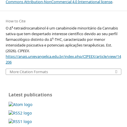
Commons Attribution-NonCommercial 4.0 International license
.
How to Cite
O Δ⁸-tetraidrocanabinol é um canabinoide minoritário da Cannabis
sativa que tem despertado interesse científico devido ao seu perfil
farmacológico distinto do Δ⁹-THC, caracterizado por menor
intensidade psicoativa e potenciais aplicações terapêuticas. Est.
(2026).
CIPEEX
.
https://anais.unievangelica.edu.br/index.php/CIPEEX/article/view/14
206
More Citation Formats
Latest publications