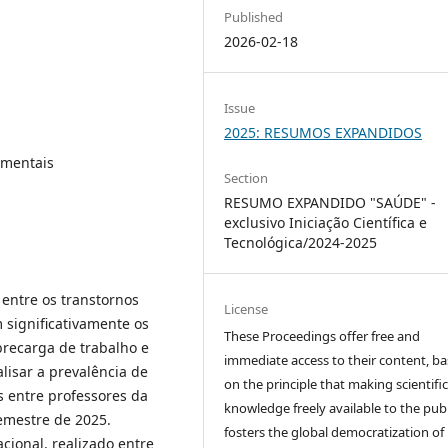
Published
2026-02-18
Issue
2025: RESUMOS EXPANDIDOS
 mentais
Section
RESUMO EXPANDIDO "SAÚDE" -
exclusivo Iniciação Científica e
Tecnológica/2024-2025
entre os transtornos
License
significativamente os
These Proceedings offer free and
brecarga de trabalho e
immediate access to their content, b
alisar a prevalência de
on the principle that making scientifi
 entre professores da
knowledge freely available to the publ
emestre de 2025.
fosters the global democratization of
acional, realizado entre