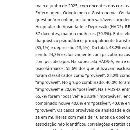
maio e junho de 2025, com docentes dos cursos
Enfermagem, Odontologia e Gastronomia. Os da
questionário online, incluindo variáveis sociode
Hospitalar de Ansiedade e Depressão (HADS).
R
37 docentes, maioria mulheres (70,3%). Entre el
diagnóstico psiquiátrico, principalmente transt
(35,1%) e depressão (13,5%). Do total, 43,2% es
sendo 24,3% exclusivamente com psicofármaco
com psicoterapia. Na subescala HADS-A, entre o
psicofármacos, 55,6% dos que utilizavam exclu
foram classificados como “provável”, 22,2% como
“improvável”. No grupo combinado, 40,0% foram 
“improvável” e 20,0% “possível”. Na HADS-D, entr
66,7% foram “possível” e 33,3% “improvável”, e
combinado houve 40,0% em “possível”, 40,0% em
“provável”. Os casos prováveis de ansiedade e 
se em mulheres com mais de 10 anos de docênci
associação não identificou correlações estatistic