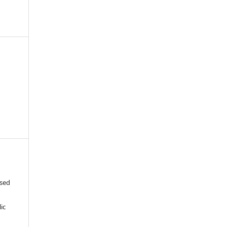
ased
c
ic