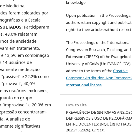
knowledge.
 de Medicina,
dos foram coletados por
Upon publication in the Proceedings,
mográficas e a Escala
authors retain copyright and publicat
ESULTADOS
: Participaram
rights to their articles without restrict
es, 48,6% relataram
ornos de ansiedade
The Proceedings of the International
tavam em tratamento,
Congress on Research, Teaching, and
s e 13,5% em combinação
Extension (CIPEEX) of the Evangelical
s 14 usuários de
University of Goiás (UniEVANGÉLICA)
sivamente medicação
adhere to the terms of the
Creative
 “possível” e 22,2% como
Commons Attribution-NonCommercia
“provável”, 40,0%
International license
.
e os usuários exclusivos,
nquanto no grupo
 “improvável” e 20,0% em
How to Cite
depressão concentraram-
PREVALÊNCIA DE SINTOMAS ANSIOS
DEPRESSIVOS E USO DE PSICOFÁRM
a. A análise de
ENTRE DOCENTES: INQUÉRITO HADS
amente significativas
2025/1. (2026).
CIPEEX
.