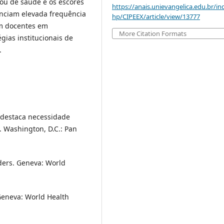
 ou de saúde e os escores
https://anais.unievangelica.edu.br/in
enciam elevada frequência
hp/CIPEEX/article/view/13777
em docentes em
More Citation Formats
gias institucionais de
.
 destaca necessidade
 Washington, D.C.: Pan
ders. Geneva: World
Geneva: World Health