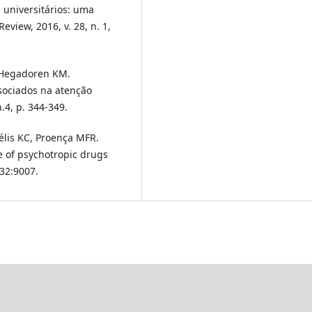
 universitários: uma
eview, 2016, v. 28, n. 1,
 Hegadoren KM.
ssociados na atenção
.4, p. 344-349.
Félis KC, Proença MFR.
e of psychotropic drugs
 32:9007.