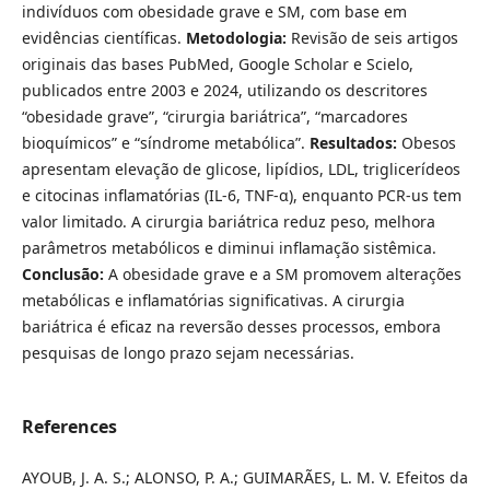
indivíduos com obesidade grave e SM, com base em
evidências científicas.
Metodologia:
Revisão de seis artigos
originais das bases PubMed, Google Scholar e Scielo,
publicados entre 2003 e 2024, utilizando os descritores
“obesidade grave”, “cirurgia bariátrica”, “marcadores
bioquímicos” e “síndrome metabólica”.
Resultados:
Obesos
apresentam elevação de glicose, lipídios, LDL, triglicerídeos
e citocinas inflamatórias (IL-6, TNF-α), enquanto PCR-us tem
valor limitado. A cirurgia bariátrica reduz peso, melhora
parâmetros metabólicos e diminui inflamação sistêmica.
Conclusão:
A obesidade grave e a SM promovem alterações
metabólicas e inflamatórias significativas. A cirurgia
bariátrica é eficaz na reversão desses processos, embora
pesquisas de longo prazo sejam necessárias.
References
AYOUB, J. A. S.; ALONSO, P. A.; GUIMARÃES, L. M. V. Efeitos da