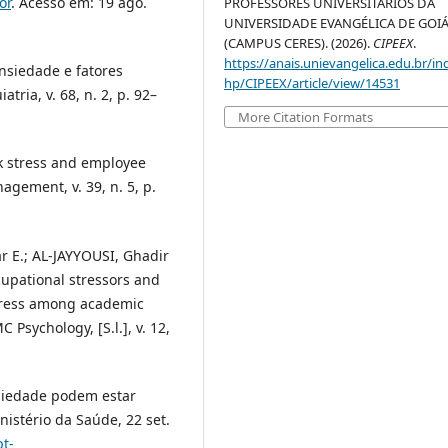
or
. Acesso em: 19 ago.
PROFESSORES UNIVERSITÁRIOS DA
UNIVERSIDADE EVANGÉLICA DE GOI
(CAMPUS CERES). (2026).
CIPEEX
.
https://anais.unievangelica.edu.br/in
ansiedade e fatores
hp/CIPEEX/article/view/14531
tria, v. 68, n. 2, p. 92–
More Citation Formats
k stress and employee
agement, v. 39, n. 5, p.
E.; AL-JAYYOUSI, Ghadir
cupational stressors and
stress among academic
C Psychology, [S.l.], v. 12,
nsiedade podem estar
inistério da Saúde, 22 set.
t-