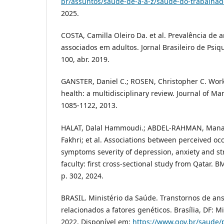
br/assuntos/saude-de-a-a-z/saude-do-trabalhad
2025.
COSTA, Camilla Oleiro Da. et al. Prevalência de 
associados em adultos. Jornal Brasileiro de Psiquia
100, abr. 2019.
GANSTER, Daniel C.; ROSEN, Christopher C. Wor
health: a multidisciplinary review. Journal of Man
1085-1122, 2013.
HALAT, Dalal Hammoudi.; ABDEL-RAHMAN, Manar 
Fakhri; et al. Associations between perceived oc
symptoms severity of depression, anxiety and 
faculty: first cross-sectional study from Qatar. BM
p. 302, 2024.
BRASIL. Ministério da Saúde. Transtornos de a
relacionados a fatores genéticos. Brasília, DF: M
2022. Disponível em:
https://www.gov.br/saude/p