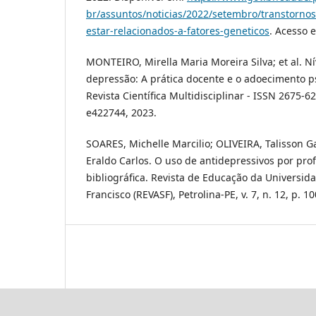
br/assuntos/noticias/2022/setembro/transtorn
estar-relacionados-a-fatores-geneticos
. Acesso 
MONTEIRO, Mirella Maria Moreira Silva; et al. N
depressão: A prática docente e o adoecimento p
Revista Científica Multidisciplinar - ISSN 2675-6218,
e422744, 2023.
SOARES, Michelle Marcilio; OLIVEIRA, Talisson G
Eraldo Carlos. O uso de antidepressivos por pro
bibliográfica. Revista de Educação da Universid
Francisco (REVASF), Petrolina-PE, v. 7, n. 12, p. 1