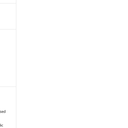
ased
c
ic