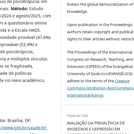
uso de psicotrópicos em
fosters the global democratization of
onais.
Método:
Estudo
knowledge.
ro/2024 e agosto/2025, com
m a questionário online
Upon publication in the Proceedings,
ida e a Escala HADS.
authors retain copyright and publicat
nsiedade provável (47,6%)
rights to their articles without restrict
provável (52,4%) e
 de psicotrópicos,
The Proceedings of the International
ria e múltiplos vínculos.
Congress on Research, Teaching, and
-se fragilizada,
Extension (CIPEEX) of the Evangelical
ade de políticas
University of Goiás (UniEVANGÉLICA)
úde no meio acadêmico.
adhere to the terms of the
Creative
Commons Attribution-NonCommercia
International license
.
How to Cite
r. Brasília, DF:
AVALIAÇÃO DA PREVALÊNCIA DE
://www.gov.br/saude/pt-
ANSIEDADE E DEPRESSÃO EM