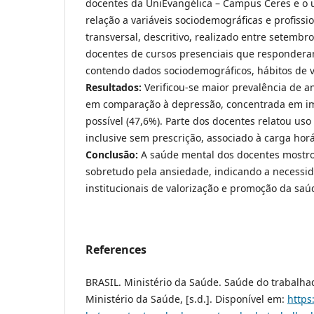
docentes da UniEvangélica – Campus Ceres e o 
relação a variáveis sociodemográficas e profissi
transversal, descritivo, realizado entre setemb
docentes de cursos presenciais que respondera
contendo dados sociodemográficos, hábitos de v
Resultados:
Verificou-se maior prevalência de a
em comparação à depressão, concentrada em im
possível (47,6%). Parte dos docentes relatou uso
inclusive sem prescrição, associado à carga horá
Conclusão:
A saúde mental dos docentes mostrou
sobretudo pela ansiedade, indicando a necessid
institucionais de valorização e promoção da sa
References
BRASIL. Ministério da Saúde. Saúde do trabalhado
Ministério da Saúde, [s.d.]. Disponível em:
https