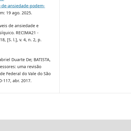
os-de-ansiedade-podem-
em: 19 ago. 2025.
íveis de ansiedade e
síquico. RECIMA21 -
 [S. l.], v. 4, n. 2, p.
abriel Duarte De; BATISTA,
fessores: uma revisão
ade Federal do Vale do São
00-117, abr. 2017.