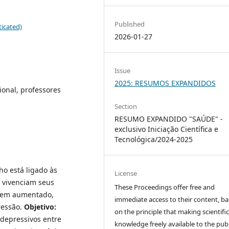
Published
icated)
2026-01-27
Issue
2025: RESUMOS EXPANDIDOS
onal, professores
Section
RESUMO EXPANDIDO "SAÚDE" -
exclusivo Iniciação Científica e
Tecnológica/2024-2025
o está ligado às
License
s vivenciam seus
These Proceedings offer free and
 tem aumentado,
immediate access to their content, b
ressão.
Objetivo:
on the principle that making scientifi
 depressivos entre
knowledge freely available to the publ