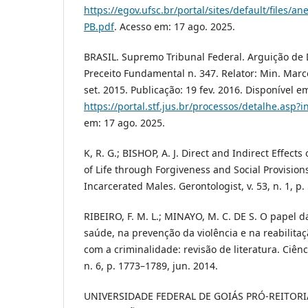
https://egov.ufsc.br/portal/sites/default/files/a
PB.pdf
. Acesso em: 17 ago. 2025.
BRASIL. Supremo Tribunal Federal. Arguição d
Preceito Fundamental n. 347. Relator: Min. Marc
set. 2015. Publicação: 19 fev. 2016. Disponível e
https://portal.stf.jus.br/processos/detalhe.asp
em: 17 ago. 2025.
K, R. G.; BISHOP, A. J. Direct and Indirect Effects
of Life through Forgiveness and Social Provisio
Incarcerated Males. Gerontologist, v. 53, n. 1, p.
RIBEIRO, F. M. L.; MINAYO, M. C. DE S. O papel 
saúde, na prevenção da violência e na reabilita
com a criminalidade: revisão de literatura. Ciênc
n. 6, p. 1773–1789, jun. 2014.
UNIVERSIDADE FEDERAL DE GOIÁS PRÓ-REITORIA