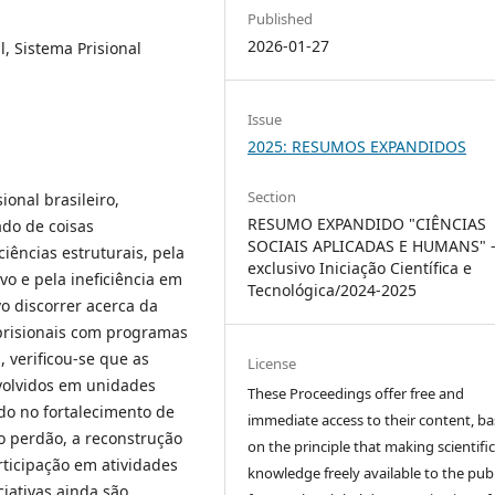
Published
2026-01-27
l, Sistema Prisional
Issue
2025: RESUMOS EXPANDIDOS
Section
ional brasileiro,
RESUMO EXPANDIDO "CIÊNCIAS
do de coisas
SOCIAIS APLICADAS E HUMANS" 
iências estruturais, pela
exclusivo Iniciação Científica e
o e pela ineficiência em
Tecnológica/2024-2025
o discorrer acerca da
 prisionais com programas
, verificou-se que as
License
nvolvidos em unidades
These Proceedings offer free and
udo no fortalecimento de
immediate access to their content, b
 o perdão, a reconstrução
on the principle that making scientifi
rticipação em atividades
knowledge freely available to the publ
ciativas ainda são