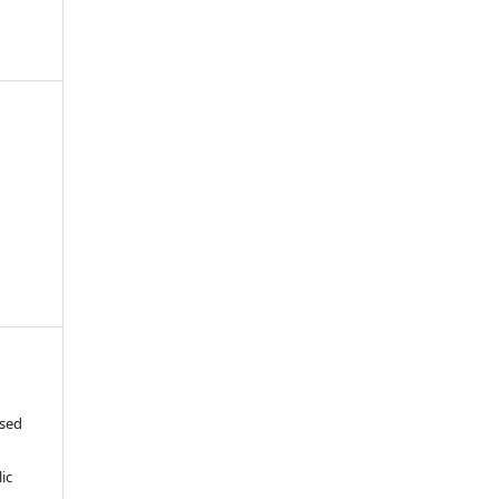
-
ased
c
ic