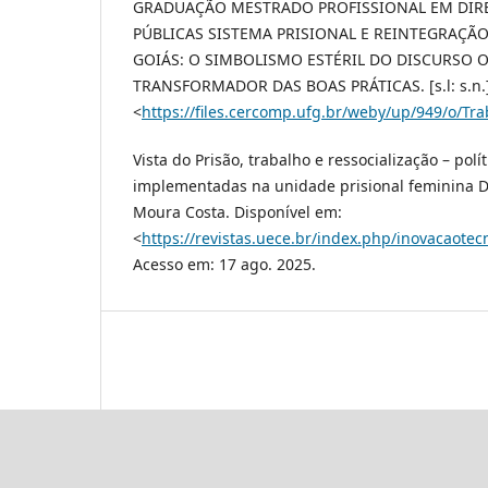
GRADUAÇÃO MESTRADO PROFISSIONAL EM DIRE
PÚBLICAS SISTEMA PRISIONAL E REINTEGRAÇÃO
GOIÁS: O SIMBOLISMO ESTÉRIL DO DISCURSO O
TRANSFORMADOR DAS BOAS PRÁTICAS. [s.l: s.n.]
<
https://files.cercomp.ufg.br/weby/up/949/o/Tra
Vista do Prisão, trabalho e ressocialização – polí
implementadas na unidade prisional feminina 
Moura Costa. Disponível em:
<
https://revistas.uece.br/index.php/inovacaotec
Acesso em: 17 ago. 2025.