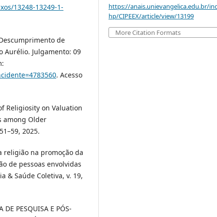
https://anais.unievangelica.edu.br/in
nexos/13248-13249-1-
hp/CIPEEX/article/view/13199
More Citation Formats
e Descumprimento de
o Aurélio. Julgamento: 09
m:
?incidente=4783560
. Acesso
 of Religiosity on Valuation
ns among Older
 51–59, 2025.
da religião na promoção da
ção de pessoas envolvidas
ia & Saúde Coletiva, v. 19,
 DE PESQUISA E PÓS-