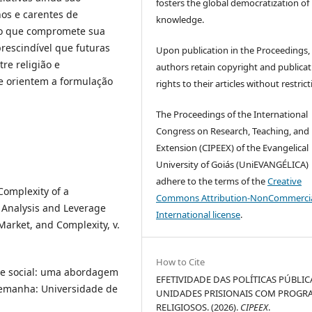
fosters the global democratization of
nos e carentes de
knowledge.
, o que compromete sua
prescindível que futuras
Upon publication in the Proceedings,
re religião e
authors retain copyright and publicat
e orientem a formulação
rights to their articles without restrict
The Proceedings of the International
Congress on Research, Teaching, and
Extension (CIPEEX) of the Evangelical
University of Goiás (UniEVANGÉLICA)
adhere to the terms of the
Creative
Complexity of a
Commons Attribution-NonCommercia
 Analysis and Leverage
International license
.
Market, and Complexity, v.
How to Cite
le social: uma abordagem
EFETIVIDADE DAS POLÍTICAS PÚBLIC
Alemanha: Universidade de
UNIDADES PRISIONAIS COM PROGR
RELIGIOSOS. (2026).
CIPEEX
.