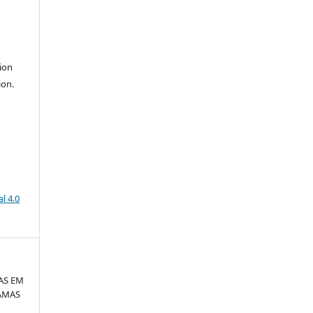
ion
ion.
l 4.0
AS EM
AMAS