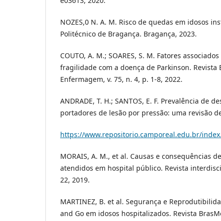
e03613, 2020.
NOZES,0 N. A. M. Risco de quedas em idosos inst
Politécnico de Bragança. Bragança, 2023.
COUTO, A. M.; SOARES, S. M. Fatores associados
fragilidade com a doença de Parkinson. Revista B
Enfermagem, v. 75, n. 4, p. 1-8, 2022.
ANDRADE, T. H.; SANTOS, E. F. Prevalência de d
portadores de lesão por pressão: uma revisão de 
https://www.repositorio.camporeal.edu.br/index.
MORAIS, A. M., et al. Causas e consequências d
atendidos em hospital público. Revista interdiscipl
22, 2019.
MARTINEZ, B. et al. Segurança e Reprodutibilid
and Go em idosos hospitalizados. Revista BrasMe