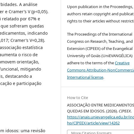
bidades. A análise
Upon publication in the Proceedings,
er e Cramer’s V (p<0,05).
authors retain copyright and publicat
 relatado por 67% e
rights to their articles without restrict
s que sofreram quedas
edicamentos, indicando
The Proceedings of the International
,017; Cramer’s V=0,28).
Congress on Research, Teaching, and
ssociação estatística
Extension (CIPEEX) of the Evangelical
aumenta o risco de
University of Goiás (UniEVANGÉLICA)
omovem orientação,
adhere to the terms of the
Creative
uncional, mitigando
Commons Attribution-NonCommercia
is, destacando a
International license
.
ucação e participação
How to Cite
ASSOCIAÇÃO ENTRE MEDICAMENTOS
QUEDAS EM IDOSOS. (2026).
CIPEEX
.
https://anais.unievangelica.edu.br/in
hp/CIPEEX/article/view/14262
em idosos: uma revisão
More Citation Formats