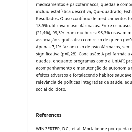
medicamentos e psicofármacos, quedas e comor
incluiu estatística descritiva, Qui-quadrado, Fish
Resultados
:
O uso contínuo de medicamentos foi
18,5% utilizavam psicofármacos. Entre os idoso
(21,4%), 93,3% eram mulheres; 93,3% usavam m
associação significativa com risco de queda (p=0
Apenas 7,1% faziam uso de psicofármacos, sem a
significativa (p=0,28). Conclusão
:
A polifarmácia 
quedas, enquanto programas como a UniAPI pr
acompanhamento e manutenção da autonomia f
efeitos adversos e fortalecendo hábitos saudáve
relevância de políticas integradas de saúde, ed
social do idoso.
References
WINGERTER, D.C., et al. Mortalidade por queda 