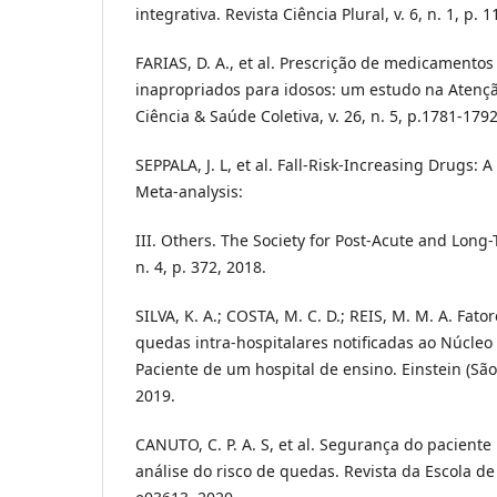
integrativa. Revista Ciência Plural, v. 6, n. 1, p. 
FARIAS, D. A., et al. Prescrição de medicamento
inapropriados para idosos: um estudo na Atençã
Ciência & Saúde Coletiva, v. 26, n. 5, p.1781-1792
SEPPALA, J. L, et al. Fall-Risk-Increasing Drugs:
Meta-analysis:
III. Others. The Society for Post-Acute and Long
n. 4, p. 372, 2018.
SILVA, K. A.; COSTA, M. C. D.; REIS, M. M. A. Fato
quedas intra-hospitalares notificadas ao Núcle
Paciente de um hospital de ensino. Einstein (São Pa
2019.
CANUTO, C. P. A. S, et al. Segurança do paciente
análise do risco de quedas. Revista da Escola d