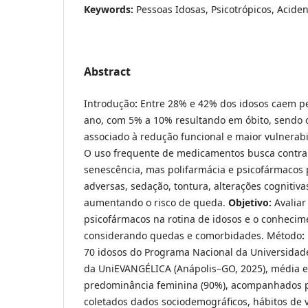
Keywords:
Pessoas Idosas, Psicotrópicos, Acide
Abstract
Introdução
:
Entre 28% e 42% dos idosos caem p
ano, com 5% a 10% resultando em óbito, sendo 
associado à redução funcional e maior vulnerabi
O uso frequente de medicamentos busca contrab
senescência, mas polifarmácia e psicofármacos
adversas, sedação, tontura, alterações cognitivas
aumentando o risco de queda.
Objetivo:
Avaliar
psicofármacos na rotina de idosos e o conhecim
considerando quedas e comorbidades. Método
:
70 idosos do Programa Nacional da Universidad
da UniEVANGÉLICA (Anápolis–GO, 2025), média et
predominância feminina (90%), acompanhados 
coletados dados sociodemográficos, hábitos de v