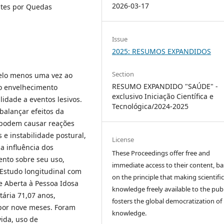
2026-03-17
ntes por Quedas
Issue
2025: RESUMOS EXPANDIDOS
Section
elo menos uma vez ao
RESUMO EXPANDIDO "SAÚDE" -
o envelhecimento
exclusivo Iniciação Científica e
lidade a eventos lesivos.
Tecnológica/2024-2025
alançar efeitos da
 podem causar reações
 e instabilidade postural,
License
 a influência dos
These Proceedings offer free and
ento sobre seu uso,
immediate access to their content, b
Estudo longitudinal com
on the principle that making scientifi
e Aberta à Pessoa Idosa
knowledge freely available to the publ
ária 71,07 anos,
fosters the global democratization of
por nove meses. Foram
knowledge.
ida, uso de