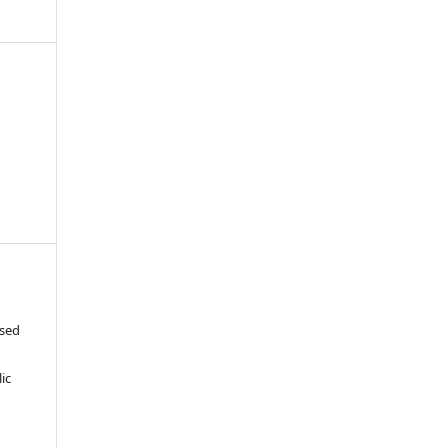
ased
c
ic