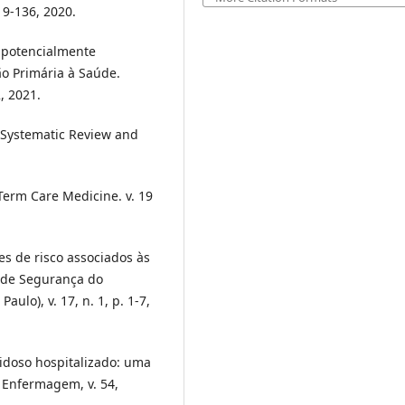
119-136, 2020.
s potencialmente
o Primária à Saúde.
, 2021.
 A Systematic Review and
-Term Care Medicine. v. 19
res de risco associados às
o de Segurança do
ulo), v. 17, n. 1, p. 1-7,
 idoso hospitalizado: uma
e Enfermagem, v. 54,