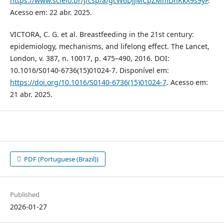
https://www.scielo.br/j/csp/a/gcW6DJJMCpZMmDhKkX9s9yP
.
Acesso em: 22 abr. 2025.
VICTORA, C. G. et al. Breastfeeding in the 21st century:
epidemiology, mechanisms, and lifelong effect. The Lancet,
London, v. 387, n. 10017, p. 475–490, 2016. DOI:
10.1016/S0140-6736(15)01024-7. Disponível em:
https://doi.org/10.1016/S0140-6736(15)01024-7
. Acesso em:
21 abr. 2025.
PDF (Portuguese (Brazil))
Published
2026-01-27