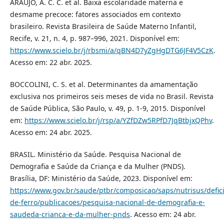
ARAUJO, A. C. C. et al. Baixa escolaridade materna e
desmame precoce: fatores associados em contexto
brasileiro. Revista Brasileira de Saúde Materno Infantil,
Recife, v. 21, n. 4, p. 987–996, 2021. Disponível em:
https://www.scielo.br/j/rbsmi/a/qBN4D7yZgHgDTG6JF4V5CzK
.
Acesso em: 22 abr. 2025.
BOCCOLINI, C. S. et al. Determinantes da amamentação
exclusiva nos primeiros seis meses de vida no Brasil. Revista
de Saúde Pública, São Paulo, v. 49, p. 1-9, 2015. Disponível
em:
https://www.scielo.br/j/rsp/a/YZfDZw5RPfD7JqBtbjxQPhv
.
Acesso em: 24 abr. 2025.
BRASIL. Ministério da Saúde. Pesquisa Nacional de
Demografia e Saúde da Criança e da Mulher (PNDS).
Brasília, DF: Ministério da Saúde, 2023. Disponível em:
https://www.gov.br/saude/ptbr/composicao/saps/nutrisus/defici
de-ferro/publicacoes/pesquisa-nacional-de-demografia-e-
saudeda-crianca-e-da-mulher-pnds
. Acesso em: 24 abr.