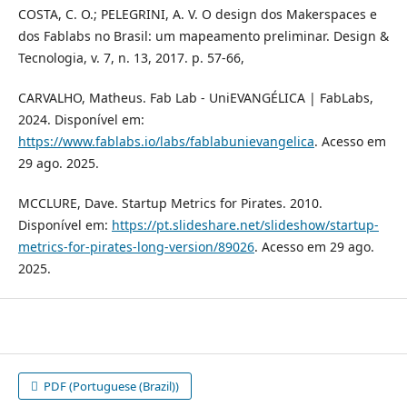
COSTA, C. O.; PELEGRINI, A. V. O design dos Makerspaces e
dos Fablabs no Brasil: um mapeamento preliminar. Design &
Tecnologia, v. 7, n. 13, 2017. p. 57-66,
CARVALHO, Matheus. Fab Lab - UniEVANGÉLICA | FabLabs,
2024. Disponível em:
https://www.fablabs.io/labs/fablabunievangelica
. Acesso em
29 ago. 2025.
MCCLURE, Dave. Startup Metrics for Pirates. 2010.
Disponível em:
https://pt.slideshare.net/slideshow/startup-
metrics-for-pirates-long-version/89026
. Acesso em 29 ago.
2025.
PDF (Portuguese (Brazil))