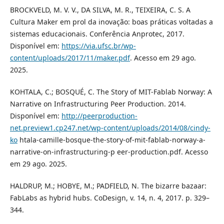
BROCKVELD, M. V. V., DA SILVA, M. R., TEIXEIRA, C. S. A
Cultura Maker em prol da inovação: boas práticas voltadas a
sistemas educacionais. Conferência Anprotec, 2017.
Disponível em:
https://via.ufsc.br/wp-
content/uploads/2017/11/maker.pdf
. Acesso em 29 ago.
2025.
KOHTALA, C.; BOSQUÉ, C. The Story of MIT-Fablab Norway: A
Narrative on Infrastructuring Peer Production. 2014.
Disponível em:
http://peerproduction-
net.preview1.cp247.net/wp-content/uploads/2014/08/cindy-
ko
htala-camille-bosque-the-story-of-mit-fablab-norway-a-
narrative-on-infrastructuring-p eer-production.pdf. Acesso
em 29 ago. 2025.
HALDRUP, M.; HOBYE, M.; PADFIELD, N. The bizarre bazaar:
FabLabs as hybrid hubs. CoDesign, v. 14, n. 4, 2017. p. 329–
344.