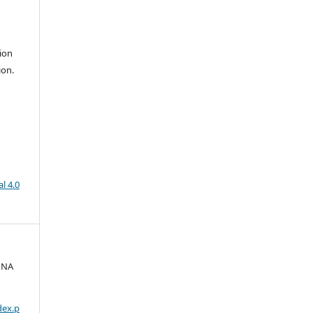
ion
ion.
l 4.0
 NA
E
dex.p