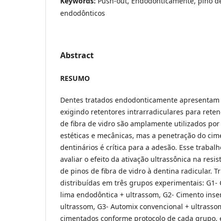
Keywords:
Push-out, Endodonticamente, pino de
endodônticos
Abstract
RESUMO
Dentes tratados endodonticamente apresentam e
exigindo retentores intrarradiculares para rete
de fibra de vidro são amplamente utilizados po
estéticas e mecânicas, mas a penetração do cim
dentinários é crítica para a adesão. Esse trabal
avaliar o efeito da ativação ultrassônica na resi
de pinos de fibra de vidro à dentina radicular. T
distribuídas em três grupos experimentais: G1-
lima endodôntica + ultrassom, G2- Cimento inse
ultrassom, G3- Automix convencional + ultrasso
cimentados conforme protocolo de cada grupo, e