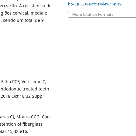
hp/CIPEEX/article/view/14519
erização. A resistência de
giões cervical, média e
More Citation Formats
s, sendo um total de 9
-Filho PCF, Veríssimo C,
endodontic treated teeth
. 2018 Oct 18;32 Suppl
oares CJ, Moura CCG. Can
etention of fiberglass
Mar 15;32:e16.