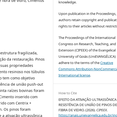
 fibra de vidro, Cimentos
knowledge.
Upon publication in the Proceedings,
authors retain copyright and publicat
rights to their articles without restrict
The Proceedings of the International
Congress on Research, Teaching, and
Extension (CIPEEX) of the Evangelical
strutura fragilizada,
University of Goiás (UniEVANGÉLICA)
nção da restauração. Pinos
adhere to the terms of the
Creative
r suas propriedades
Commons Attribution-NonCommercia
ento resinoso nos túbulos
International license
.
ho tem como objetivo
stência de união push-out
rinta raízes bovinas foram
How to Cite
 Cimento inserido com
EFEITO DA ATIVAÇÃO ULTRASSÔNICA
rido com Centrix +
RESISTÊNCIA DE UNIÃO DE PINOS D
m. Os pinos foram
FIBRA DE VIDRO. (2026).
CIPEEX
.
https://anais.unievangelica.edu.br/in
 a ativação ultrassônica