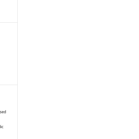
ased
c
ic