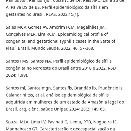
Ramos AM, Ramos TJM, Costa IL de OF, Reis APO, Lima SB de
A, Paiva DS de BS. Perfil epidemiológico da sífilis em
gestantes no Brasil. REAS. 2022;15(1).
Sales MCV, Gomes AV, Amorim FCM, Magalhães JM,
Gonçalves MER, Lira RCM. Epidemiological profile of
congenital and gestational syphilis cases in the State of
Piauí, Brazil. Mundo Saude. 2022; 46: 57-368.
Santos FMS, Santos NA. Perfil epidemiológico de sífilis
congênita no Nordeste do Brasil entre 2018 e 2022. RSD.
2024; 13(9).
Santos ml, Santos mgn, Santos fls, Brandão lb, Prudêncio ls,
Calandrini tss, et al. análise epidemiológica da sífilis
adquirida em mulheres de um estado da Amazônia legal do
Brasil. arq. ciênc. saúde Unipar. 2024; 28(2):149-63.
Souza, MLA, Lima LV, Pavinati G, Uema, RTB, Nogueira IS,
Magnabosco GT. Caracterização e geoespacialização da