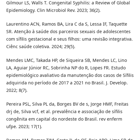
Gilmour LS, Walls T. Congenital Syphilis: a Review of Global
Epidemiology. Clin Microbiol Rev. 2023; 36(2).
Laurentino ACN, Ramos BA, Lira C da S, Lessa IF, Taquette
SR. Atenção à saúde dos parceiros sexuais de adolescentes
com sífilis gestacional e seus filhos: uma revisão integrativa.
Ciênc saúde coletiva. 2024; 29(5).
Mendes LMC, Takada HP, de Siqueira SB, Mendes LC, Lino
LA, Aguiar Júnior RC, Sobrinha NP do R, Lopes FR. Estudo
epidemiológico avaliativo da manutenção dos casos de Sífilis
adquirida no período de 2017 a 2021 no Brasil. J. Develop.
2022; 8(7).
Pereira PSL, Silva PL da, Borges BV de s, Jorge HMF, Freitas
drj de, Silva vcf, et al. prevalência e associação de sífilis
congênita em capital do nordeste do Brasil. rev enferm
ufpe. 2023; 17(1).