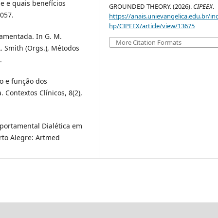
e e quais benefícios
GROUNDED THEORY. (2026).
CIPEEX
.
8057.
https://anais.unievangelica.edu.br/in
hp/CIPEEX/article/view/13675
damentada. In G. M.
More Citation Formats
A. Smith (Orgs.), Métodos
.
po e função dos
 Contextos Clínicos, 8(2),
mportamental Dialética em
rto Alegre: Artmed