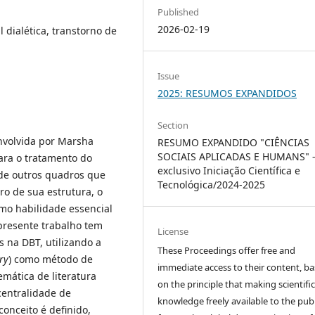
Published
2026-02-19
dialética, transtorno de
Issue
2025: RESUMOS EXPANDIDOS
Section
nvolvida por Marsha
RESUMO EXPANDIDO "CIÊNCIAS
SOCIAIS APLICADAS E HUMANS" 
ara o tratamento do
exclusivo Iniciação Científica e
 de outros quadros que
Tecnológica/2024-2025
o de sua estrutura, o
mo habilidade essencial
 presente trabalho tem
License
s na DBT, utilizando a
These Proceedings offer free and
ry
) como método de
immediate access to their content, b
temática de literatura
on the principle that making scientifi
centralidade de
knowledge freely available to the publ
onceito é definido,