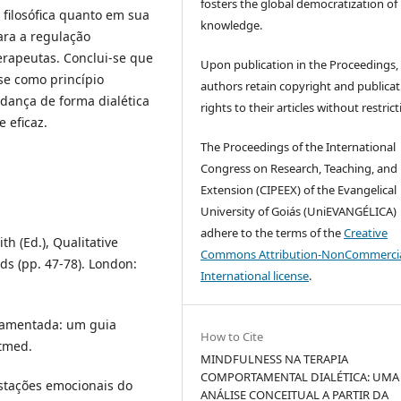
fosters the global democratization of
 filosófica quanto em sua
knowledge.
ara a regulação
erapeutas. Conclui-se que
Upon publication in the Proceedings,
-se como princípio
authors retain copyright and publicat
udança de forma dialética
rights to their articles without restrict
 eficaz.
The Proceedings of the International
Congress on Research, Teaching, and
Extension (CIPEEX) of the Evangelical
University of Goiás (UniEVANGÉLICA)
adhere to the terms of the
Creative
th (Ed.), Qualitative
Commons Attribution-NonCommercia
ds (pp. 47-78). London:
International license
.
ndamentada: um guia
How to Cite
rtmed.
MINDFULNESS NA TERAPIA
COMPORTAMENTAL DIALÉTICA: UMA
estações emocionais do
ANÁLISE CONCEITUAL A PARTIR DA