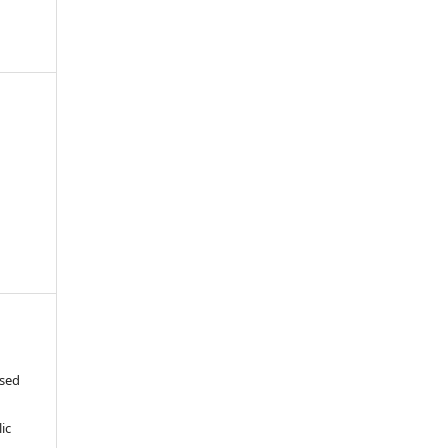
-
ased
c
ic