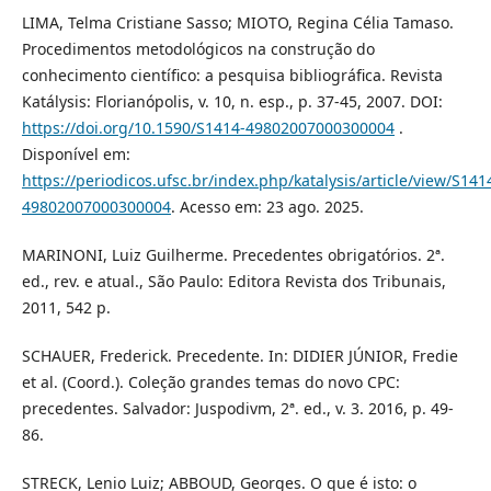
LIMA, Telma Cristiane Sasso; MIOTO, Regina Célia Tamaso.
Procedimentos metodológicos na construção do
conhecimento científico: a pesquisa bibliográfica. Revista
Katálysis: Florianópolis, v. 10, n. esp., p. 37-45, 2007. DOI:
https://doi.org/10.1590/S1414-49802007000300004
.
Disponível em:
https://periodicos.ufsc.br/index.php/katalysis/article/view/S141
49802007000300004
. Acesso em: 23 ago. 2025.
MARINONI, Luiz Guilherme. Precedentes obrigatórios. 2ª.
ed., rev. e atual., São Paulo: Editora Revista dos Tribunais,
2011, 542 p.
SCHAUER, Frederick. Precedente. In: DIDIER JÚNIOR, Fredie
et al. (Coord.). Coleção grandes temas do novo CPC:
precedentes. Salvador: Juspodivm, 2ª. ed., v. 3. 2016, p. 49-
86.
STRECK, Lenio Luiz; ABBOUD, Georges. O que é isto: o