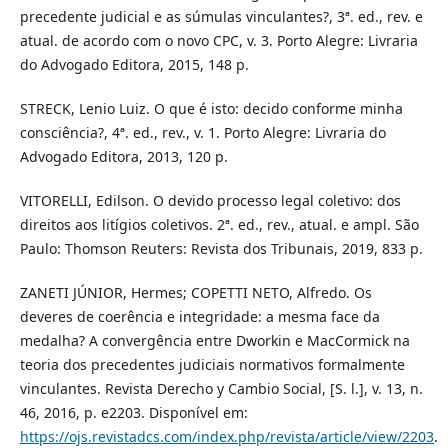
precedente judicial e as súmulas vinculantes?, 3ª. ed., rev. e
atual. de acordo com o novo CPC, v. 3. Porto Alegre: Livraria
do Advogado Editora, 2015, 148 p.
STRECK, Lenio Luiz. O que é isto: decido conforme minha
consciência?, 4ª. ed., rev., v. 1. Porto Alegre: Livraria do
Advogado Editora, 2013, 120 p.
VITORELLI, Edilson. O devido processo legal coletivo: dos
direitos aos litígios coletivos. 2ª. ed., rev., atual. e ampl. São
Paulo: Thomson Reuters: Revista dos Tribunais, 2019, 833 p.
ZANETI JÚNIOR, Hermes; COPETTI NETO, Alfredo. Os
deveres de coerência e integridade: a mesma face da
medalha? A convergência entre Dworkin e MacCormick na
teoria dos precedentes judiciais normativos formalmente
vinculantes. Revista Derecho y Cambio Social, [S. l.], v. 13, n.
46, 2016, p. e2203. Disponível em:
https://ojs.revistadcs.com/index.php/revista/article/view/2203
.