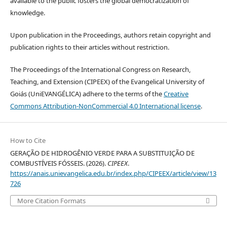
available to the public fosters the global democratization of
knowledge.
Upon publication in the Proceedings, authors retain copyright and
publication rights to their articles without restriction.
The Proceedings of the International Congress on Research,
Teaching, and Extension (CIPEEX) of the Evangelical University of
Goiás (UniEVANGÉLICA) adhere to the terms of the
Creative
Commons Attribution-NonCommercial 4.0 International license
.
How to Cite
GERAÇÃO DE HIDROGÊNIO VERDE PARA A SUBSTITUIÇÃO DE
COMBUSTÍVEIS FÓSSEIS. (2026).
CIPEEX
.
https://anais.unievangelica.edu.br/index.php/CIPEEX/article/view/13
726
More Citation Formats