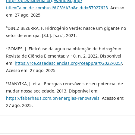
https://pt.wikipedia.org/w/index.php?
title=Calor_de_combust%C3%A3o&oldid=57927623
. Acesso
em: 27 ago. 2025.
⁶DINIZ BEZERRA, F. Hidrogênio Verde: nasce um gigante no
setor de energia. [S.l.]: [s.n.], 2021.
⁷GOMES, J. Eletrólise da água na obtenção de hidrogénio.
Revista de Ciência Elementar, v. 10, n. 2, 2022. Disponível
em:
https://rce.casadasciencias.org/rceapp/art/2022/025/
.
Acesso em: 27 ago. 2025.
⁸MANYIKA, J. et al. Energias renováveis e seu potencial de
mudar nossa sociedade. 2013. Disponível em:
https://faberhaus.com.br/energias-renovaveis
. Acesso em:
27 ago. 2025.