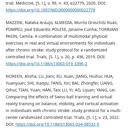
trial. Medicine, [S. l.], v. 99, n. 43, e22779, 2020. DOI:
https://doi.org/10.1097/MD.0000000000022779
MAZZINI, Natalia Araujo; ALMEIDA, Murilo Groschitz Ruas;
POMPEU, José Eduardo; POLESE, Janaine Cunha; TORRIANI-
PASIN, Camila. A combination of multimodal physical
exercises in real and virtual environments for individuals
after chronic stroke: study protocol for a randomized
controlled trial. Trials, [S. l.], v. 20, p. 436, 2019. DOI:
https://doi.org/10.1186/s13063-019-3396-2
NOREEN, Alisha; LU, Jiani; XU, Xuan; JIANG, Huihui; HUA,
Yuanyuan; SHI, Xiaoyu; TANG, Xin; BAI, Zhongfei; LIANG,
Qihui; TIAN, Yuan; HAN, Tao; LU, Yi; AO, Lijuan; YANG, Lei.
Comparing the effects of Swiss-ball training and virtual
reality training on balance, mobility, and cortical activation
in individuals with chronic stroke: study protocol for a multi-
center randomized controlled trial. Trials, [S. l.], v. 23, 2022.
DOI:
https://doi.org/10.1186/s13063-024-08532-9