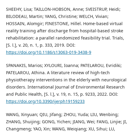
SHEEHY, Lisa; TAILLON-HOBSON, Anne; SVEISTRUP, Heidi;
BILODEAU, Martin; YANG, Christine; WELCH, Vivian;
HOSSAIN, Alomgir; FINESTONE, Hillel. Home-based virtual
reality training after discharge from hospital-based stroke
rehabilitation: a parallel randomized feasibility trial. Trials,
[S. l.], v. 20, n. 1, p. 333, 2019. DOI:
https://doi.org/10.1186/s13063-019-3438-9
SPANAKIS, Marios; XYLOURI, Ioanna; PATELAROU, Evridiki;
PATELAROU, Athina. A literature review of high-tech
physiotherapy interventions in the elderly with neurological
disorders. International Journal of Environmental Research
and Public Health, [S. l.], v. 19, n. 15, p. 9233, 2022. DOI:
https://doi.org/10.3390/ijerph19159233
WANG, Xinyuan; QIU, Jifang; ZHOU, Yuda; LIU, Wenbing;
ZHANG, Shuijing; GONG, Yichen; JIANG, Wei; FANG, Linjie; JI,
Changmeng; YAO, Xin; WANG, Weiqiang; XU, Sihui; LU,