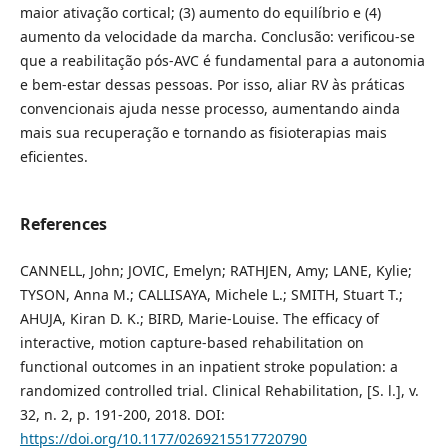
maior ativação cortical; (3) aumento do equilíbrio e (4)
aumento da velocidade da marcha. Conclusão: verificou-se
que a reabilitação pós-AVC é fundamental para a autonomia
e bem-estar dessas pessoas. Por isso, aliar RV às práticas
convencionais ajuda nesse processo, aumentando ainda
mais sua recuperação e tornando as fisioterapias mais
eficientes.
References
CANNELL, John; JOVIC, Emelyn; RATHJEN, Amy; LANE, Kylie;
TYSON, Anna M.; CALLISAYA, Michele L.; SMITH, Stuart T.;
AHUJA, Kiran D. K.; BIRD, Marie-Louise. The efficacy of
interactive, motion capture-based rehabilitation on
functional outcomes in an inpatient stroke population: a
randomized controlled trial. Clinical Rehabilitation, [S. l.], v.
32, n. 2, p. 191-200, 2018. DOI:
https://doi.org/10.1177/0269215517720790