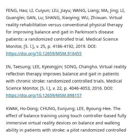
FENG, Hao; LI, Cuiyun; LIU, Jiayu; WANG, Liang; MA, Jing; LI,
Guanglei; GAN, Lu; SHANG, Xiaoying; WU, Zhixuan. Virtual
reality rehabilitation versus conventional physical therapy
for improving balance and gait in Parkinson’s disease
patients: a randomized controlled trial. Medical Science
Monitor, [S. l.], v. 25, p. 4186-4192, 2019. DOI:
https://doi.org/10.12659/MSM.916455
IN, Taesung; LEE, Kyeongjin; SONG, Changho. Virtual reality
reflection therapy improves balance and gait in patients
with chronic stroke: randomized controlled trials. Medical
Science Monitor, [S. l.], v. 22, p. 4046-4053, 2016. DOI:
https://doi.org/10.12659/MSM.898157
KWAK, Ho-Dong; CHUNG, Eunjung; LEE, Byoung-Hee. The
effect of balance training using touch controller-based fully
immersive virtual reality devices on balance and walking
ability in patients with stroke: a pilot randomized controlled