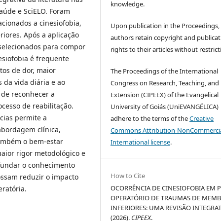
knowledge.
Saúde e SciELO. Foram
acionados a cinesiofobia,
Upon publication in the Proceedings,
riores. Após a aplicação
authors retain copyright and publicat
 selecionados para compor
rights to their articles without restrict
esiofobia é frequente
tos de dor, maior
The Proceedings of the International
s da vida diária e ao
Congress on Research, Teaching, and
 de reconhecer a
Extension (CIPEEX) of the Evangelical
cesso de reabilitação.
University of Goiás (UniEVANGÉLICA)
cias permite a
adhere to the terms of the
Creative
abordagem clínica,
Commons Attribution-NonCommercia
também o bem-estar
International license
.
aior rigor metodológico e
fundar o conhecimento
How to Cite
ossam reduzir o impacto
OCORRÊNCIA DE CINESIOFOBIA EM P
ratória.
OPERATÓRIO DE TRAUMAS DE MEM
INFERIORES: UMA REVISÃO INTEGRAT
(2026).
CIPEEX
.