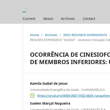
Current
About
Archives
Contact
Home
/
Archives
/
2025: RESUMOS EXPANDIDOS
RESUMO EXPANDIDO "SAÚDE" - exclusivo Iniciação Cien
OCORRÊNCIA DE CINESIOF
DE MEMBROS INFERIORES: 
Kamila Isabel de Jesus
Universidade Evangélica de Goiás - UniEVANGÉLICA
https://orcid.org/0009-0007-5502-683X (unauthen
Suelen Marçal Nogueira
Universidade Evangélica de Goiás - UNIEVANGÉLICA