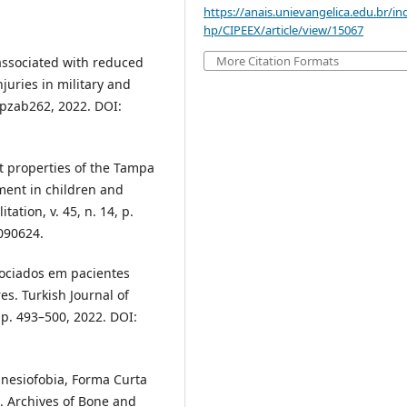
https://anais.unievangelica.edu.br/in
hp/CIPEEX/article/view/15067
More Citation Formats
 associated with reduced
juries in military and
. pzab262, 2022. DOI:
t properties of the Tampa
ment in children and
tation, v. 45, n. 14, p.
090624.
sociados em pacientes
s. Turkish Journal of
, p. 493–500, 2022. DOI:
Cinesiofobia, Forma Curta
. Archives of Bone and