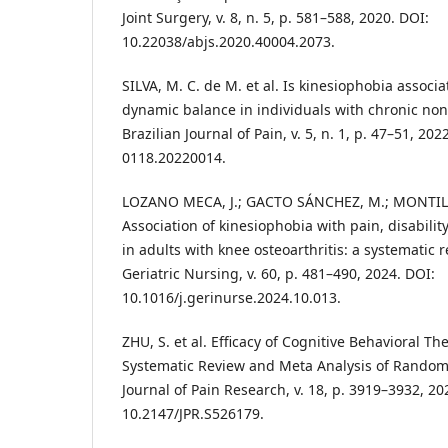
Joint Surgery, v. 8, n. 5, p. 581–588, 2020. DOI:
10.22038/abjs.2020.40004.2073.
SILVA, M. C. de M. et al. Is kinesiophobia associ
dynamic balance in individuals with chronic non 
Brazilian Journal of Pain, v. 5, n. 1, p. 47–51, 20
0118.20220014.
LOZANO MECA, J.; GACTO SÁNCHEZ, M.; MONTIL
Association of kinesiophobia with pain, disabilit
in adults with knee osteoarthritis: a systematic 
Geriatric Nursing, v. 60, p. 481–490, 2024. DOI:
10.1016/j.gerinurse.2024.10.013.
ZHU, S. et al. Efficacy of Cognitive Behavioral T
Systematic Review and Meta Analysis of Randomi
Journal of Pain Research, v. 18, p. 3919–3932, 20
10.2147/JPR.S526179.