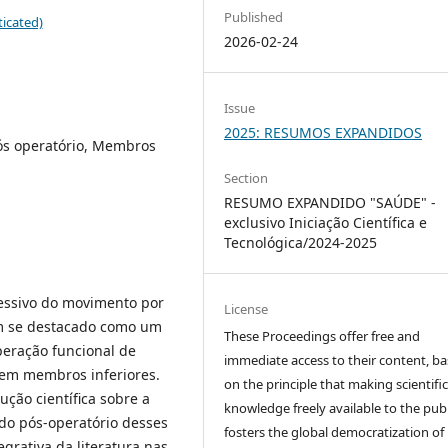
Published
icated)
2026-02-24
Issue
2025: RESUMOS EXPANDIDOS
ós operatório, Membros
Section
RESUMO EXPANDIDO "SAÚDE" -
exclusivo Iniciação Científica e
Tecnológica/2024-2025
cessivo do movimento por
License
em se destacado como um
These Proceedings offer free and
eração funcional de
immediate access to their content, b
 em membros inferiores.
on the principle that making scientifi
ução científica sobre a
knowledge freely available to the publ
odo pós-operatório desses
fosters the global democratization of
egrativa da literatura nas