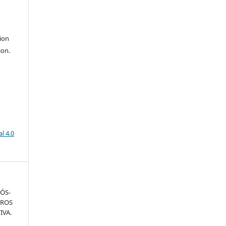
ion
ion.
l 4.0
ÓS-
BROS
IVA.