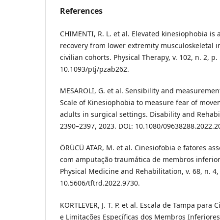
References
CHIMENTI, R. L. et al. Elevated kinesiophobia is
recovery from lower extremity musculoskeletal in
civilian cohorts. Physical Therapy, v. 102, n. 2, p
10.1093/ptj/pzab262.
MESAROLI, G. et al. Sensibility and measuremen
Scale of Kinesiophobia to measure fear of move
adults in surgical settings. Disability and Rehabili
2390–2397, 2023. DOI: 10.1080/09638288.2022.2
ÖRÜCÜ ATAR, M. et al. Cinesiofobia e fatores as
com amputação traumática de membros inferiore
Physical Medicine and Rehabilitation, v. 68, n. 4
10.5606/tftrd.2022.9730.
KORTLEVER, J. T. P. et al. Escala de Tampa para 
e Limitações Específicas dos Membros Inferiores