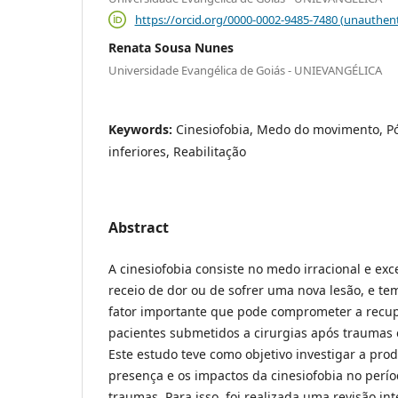
https://orcid.org/0000-0002-9485-7480 (unauthent
Renata Sousa Nunes
Universidade Evangélica de Goiás - UNIEVANGÉLICA
Keywords:
Cinesiofobia, Medo do movimento, P
inferiores, Reabilitação
Abstract
A cinesiofobia consiste no medo irracional e ex
receio de dor ou de sofrer uma nova lesão, e t
fator importante que pode comprometer a recup
pacientes submetidos a cirurgias após traumas
Este estudo teve como objetivo investigar a prod
presença e os impactos da cinesiofobia no perí
traumas. Para isso, foi realizada uma revisão int