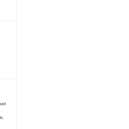
ased
c
ic