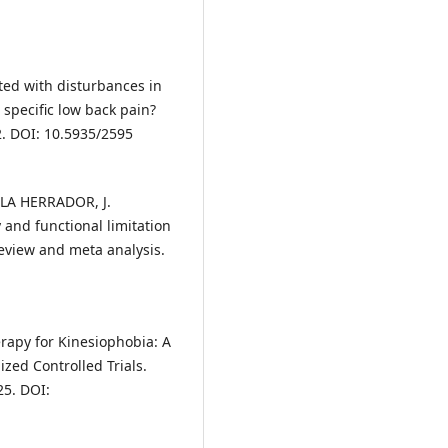
ated with disturbances in
specific low back pain?
22. DOI: 10.5935/2595
LA HERRADOR, J.
y and functional limitation
review and meta analysis.
herapy for Kinesiophobia: A
zed Controlled Trials.
25. DOI: