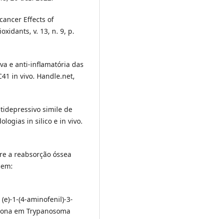
cancer Effects of
xidants, v. 13, n. 9, p.
va e anti-inflamatória das
41 in vivo. Handle.net,
ntidepressivo simile de
ogias in silico e in vivo.
re a reabsorção óssea
l em:
(e)-1-(4-aminofenil)-3-
-1-ona em Trypanosoma