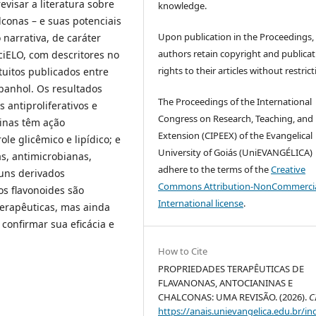
evisar a literatura sobre
knowledge.
lconas – e suas potenciais
Upon publication in the Proceedings,
 narrativa, de caráter
authors retain copyright and publicat
ciELO, com descritores no
rights to their articles without restrict
tuitos publicados entre
panhol. Os resultados
The Proceedings of the International
antiproliferativos e
Congress on Research, Teaching, and
inas têm ação
Extension (CIPEEX) of the Evangelical
le glicêmico e lipídico; e
University of Goiás (UniEVANGÉLICA)
as, antimicrobianas,
adhere to the terms of the
Creative
guns derivados
Commons Attribution-NonCommercia
os flavonoides são
International license
.
terapêuticas, mas ainda
confirmar sua eficácia e
How to Cite
PROPRIEDADES TERAPÊUTICAS DE
FLAVANONAS, ANTOCIANINAS E
CHALCONAS: UMA REVISÃO. (2026).
C
https://anais.unievangelica.edu.br/in