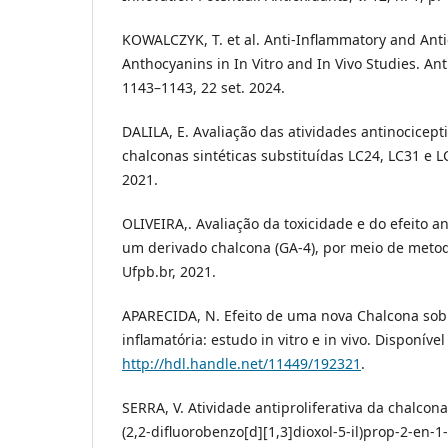
KOWALCZYK, T. et al. Anti-Inflammatory and Anti
Anthocyanins in In Vitro and In Vivo Studies. Antio
1143–1143, 22 set. 2024.
DALILA, E. Avaliação das atividades antinocicepti
chalconas sintéticas substituídas LC24, LC31 e LC
2021.
OLIVEIRA,. Avaliação da toxicidade e do efeito a
um derivado chalcona (GA-4), por meio de metodol
Ufpb.br, 2021.
APARECIDA, N. Efeito de uma nova Chalcona sob
inflamatória: estudo in vitro e in vivo. Disponíve
http://hdl.handle.net/11449/192321
.
SERRA, V. Atividade antiproliferativa da chalcona 
(2,2-difluorobenzo[d][1,3]dioxol-5-il)prop-2-en