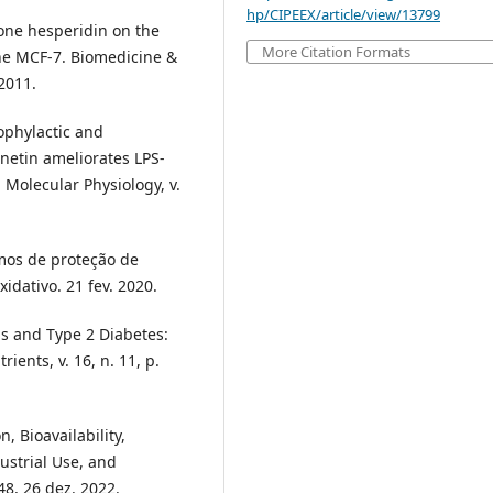
hp/CIPEEX/article/view/13799
one hesperidin on the
More Citation Formats
ne MCF-7. Biomedicine &
 2011.
phylactic and
netin ameliorates LPS-
 Molecular Physiology, v.
mos de proteção de
idativo. 21 fev. 2020.
 and Type 2 Diabetes:
ients, v. 16, n. 11, p.
, Bioavailability,
ustrial Use, and
 48, 26 dez. 2022.