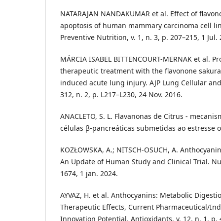
NATARAJAN NANDAKUMAR et al. Effect of flavon
apoptosis of human mammary carcinoma cell li
Preventive Nutrition, v. 1, n. 3, p. 207–215, 1 Jul.
MÁRCIA ISABEL BITTENCOURT-MERNAK et al. Pro
therapeutic treatment with the flavonone sakura
induced acute lung injury. AJP Lung Cellular and
312, n. 2, p. L217–L230, 24 Nov. 2016.
ANACLETO, S. L. Flavanonas de Citrus - mecanis
células β-pancreáticas submetidas ao estresse ox
KOZŁOWSKA, A.; NITSCH-OSUCH, A. Anthocyanins
An Update of Human Study and Clinical Trial. Nutr
1674, 1 jan. 2024.
AYVAZ, H. et al. Anthocyanins: Metabolic Digestion
Therapeutic Effects, Current Pharmaceutical/Ind
Innovation Potential. Antioxidants, v. 12, n. 1, p.