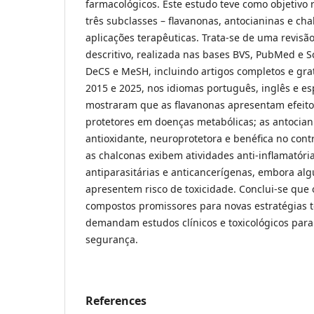
farmacológicos. Este estudo teve como objetivo r
três subclasses – flavanonas, antocianinas e cha
aplicações terapêuticas. Trata-se de uma revisão
descritivo, realizada nas bases BVS, PubMed e S
DeCS e MeSH, incluindo artigos completos e gra
2015 e 2025, nos idiomas português, inglês e es
mostraram que as flavanonas apresentam efeitos 
protetores em doenças metabólicas; as antocian
antioxidante, neuroprotetora e benéfica no contro
as chalconas exibem atividades anti-inflamatóri
antiparasitárias e anticancerígenas, embora al
apresentem risco de toxicidade. Conclui-se que 
compostos promissores para novas estratégias 
demandam estudos clínicos e toxicológicos para 
segurança.
References