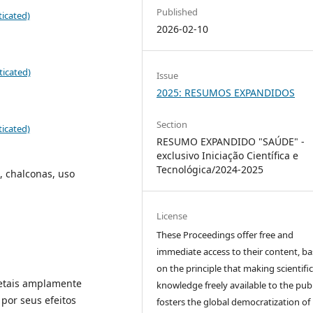
Published
icated)
2026-02-10
ticated)
Issue
2025: RESUMOS EXPANDIDOS
Section
icated)
RESUMO EXPANDIDO "SAÚDE" -
exclusivo Iniciação Científica e
Tecnológica/2024-2025
, chalconas, uso
License
These Proceedings offer free and
immediate access to their content, b
on the principle that making scientifi
getais amplamente
knowledge freely available to the publ
 por seus efeitos
fosters the global democratization of