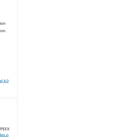
ion
ion.
l 4.0
IPEEX
.
dex.p