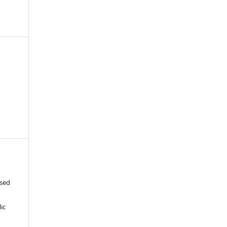
ased
c
ic