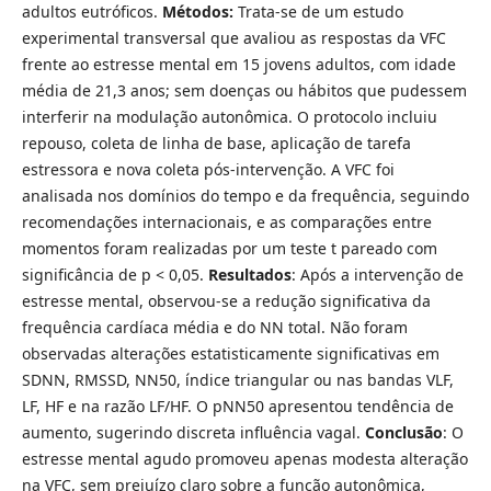
adultos eutróficos.
Métodos:
Trata-se de um estudo
experimental transversal que avaliou as respostas da VFC
frente ao estresse mental em 15 jovens adultos, com idade
média de 21,3 anos; sem doenças ou hábitos que pudessem
interferir na modulação autonômica. O protocolo incluiu
repouso, coleta de linha de base, aplicação de tarefa
estressora e nova coleta pós-intervenção. A VFC foi
analisada nos domínios do tempo e da frequência, seguindo
recomendações internacionais, e as comparações entre
momentos foram realizadas por um teste t pareado com
significância de p < 0,05.
Resultados
: Após a intervenção de
estresse mental, observou-se a redução significativa da
frequência cardíaca média e do NN total. Não foram
observadas alterações estatisticamente significativas em
SDNN, RMSSD, NN50, índice triangular ou nas bandas VLF,
LF, HF e na razão LF/HF. O pNN50 apresentou tendência de
aumento, sugerindo discreta influência vagal.
Conclusão
: O
estresse mental agudo promoveu apenas modesta alteração
na VFC, sem prejuízo claro sobre a função autonômica,