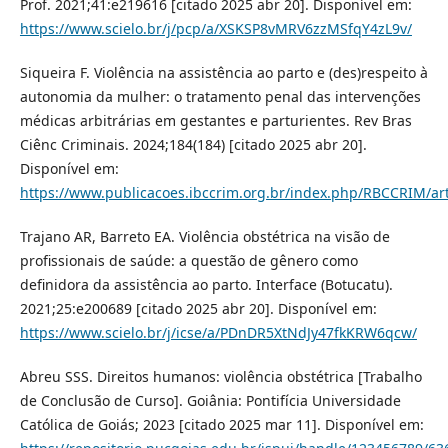
Prof. 2021;41:e219616 [citado 2025 abr 20]. Disponível em:
https://www.scielo.br/j/pcp/a/XSKSP8vMRV6zzMSfqY4zL9v/
Siqueira F. Violência na assistência ao parto e (des)respeito à
autonomia da mulher: o tratamento penal das intervenções
médicas arbitrárias em gestantes e parturientes. Rev Bras
Ciênc Criminais. 2024;184(184) [citado 2025 abr 20].
Disponível em:
https://www.publicacoes.ibccrim.org.br/index.php/RBCCRIM/art
Trajano AR, Barreto EA. Violência obstétrica na visão de
profissionais de saúde: a questão de gênero como
definidora da assistência ao parto. Interface (Botucatu).
2021;25:e200689 [citado 2025 abr 20]. Disponível em:
https://www.scielo.br/j/icse/a/PDnDR5XtNdJy47fkKRW6qcw/
Abreu SSS. Direitos humanos: violência obstétrica [Trabalho
de Conclusão de Curso]. Goiânia: Pontifícia Universidade
Católica de Goiás; 2023 [citado 2025 mar 11]. Disponível em: