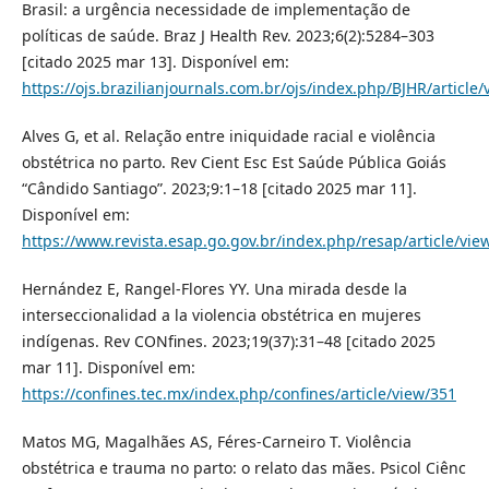
Brasil: a urgência necessidade de implementação de
políticas de saúde. Braz J Health Rev. 2023;6(2):5284–303
[citado 2025 mar 13]. Disponível em:
https://ojs.brazilianjournals.com.br/ojs/index.php/BJHR/article
Alves G, et al. Relação entre iniquidade racial e violência
obstétrica no parto. Rev Cient Esc Est Saúde Pública Goiás
“Cândido Santiago”. 2023;9:1–18 [citado 2025 mar 11].
Disponível em:
https://www.revista.esap.go.gov.br/index.php/resap/article/vie
Hernández E, Rangel-Flores YY. Una mirada desde la
interseccionalidad a la violencia obstétrica en mujeres
indígenas. Rev CONfines. 2023;19(37):31–48 [citado 2025
mar 11]. Disponível em:
https://confines.tec.mx/index.php/confines/article/view/351
Matos MG, Magalhães AS, Féres-Carneiro T. Violência
obstétrica e trauma no parto: o relato das mães. Psicol Ciênc