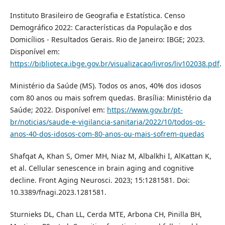
Instituto Brasileiro de Geografia e Estatística. Censo
Demográfico 2022: Características da População e dos
Domicílios - Resultados Gerais. Rio de Janeiro: IBGE; 2023.
Disponível em:
https://biblioteca.ibge.gov.br/visualizacao/livros/liv102038.pdf
.
Ministério da Saúde (MS). Todos os anos, 40% dos idosos
com 80 anos ou mais sofrem quedas. Brasília: Ministério da
Saúde; 2022. Disponível em:
https://www.gov.br/pt-
br/noticias/saude-e-vigilancia-sanitaria/2022/10/todos-os-
anos-40-dos-idosos-com-80-anos-ou-mais-sofrem-quedas
Shafqat A, Khan S, Omer MH, Niaz M, Albalkhi I, AlKattan K,
et al. Cellular senescence in brain aging and cognitive
decline. Front Aging Neurosci. 2023; 15:1281581. Doi:
10.3389/fnagi.2023.1281581.
Sturnieks DL, Chan LL, Cerda MTE, Arbona CH, Pinilla BH,