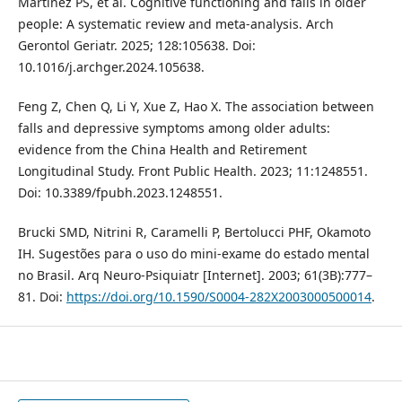
Martinez PS, et al. Cognitive functioning and falls in older
people: A systematic review and meta-analysis. Arch
Gerontol Geriatr. 2025; 128:105638. Doi:
10.1016/j.archger.2024.105638.
Feng Z, Chen Q, Li Y, Xue Z, Hao X. The association between
falls and depressive symptoms among older adults:
evidence from the China Health and Retirement
Longitudinal Study. Front Public Health. 2023; 11:1248551.
Doi: 10.3389/fpubh.2023.1248551.
Brucki SMD, Nitrini R, Caramelli P, Bertolucci PHF, Okamoto
IH. Sugestões para o uso do mini-exame do estado mental
no Brasil. Arq Neuro-Psiquiatr [Internet]. 2003; 61(3B):777–
81. Doi:
https://doi.org/10.1590/S0004-282X2003000500014
.