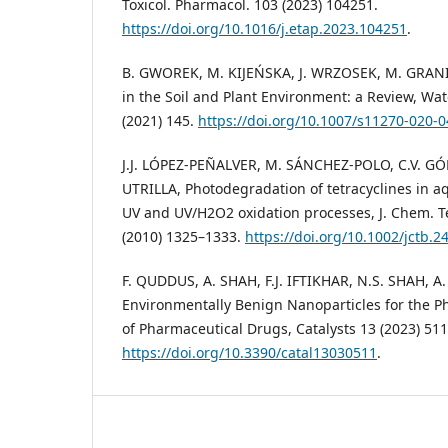
Toxicol. Pharmacol. 103 (2023) 104251.
https://doi.org/10.1016/j.etap.2023.104251
.
B. GWOREK, M. KIJEŃSKA, J. WRZOSEK, M. GRAN
in the Soil and Plant Environment: a Review, Water
(2021) 145.
https://doi.org/10.1007/s11270-020-
J.J. LÓPEZ-PEÑALVER, M. SÁNCHEZ-POLO, C.V. G
UTRILLA, Photodegradation of tetracyclines in a
UV and UV/H2O2 oxidation processes, J. Chem. Te
(2010) 1325–1333.
https://doi.org/10.1002/jctb.2
F. QUDDUS, A. SHAH, F.J. IFTIKHAR, N.S. SHAH, A
Environmentally Benign Nanoparticles for the P
of Pharmaceutical Drugs, Catalysts 13 (2023) 511
https://doi.org/10.3390/catal13030511
.