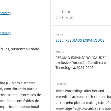
Published
icated)
2026-01-27
icated)
Issue
2025: RESUMOS EXPANDIDOS
tículas, sustentabilidade
Section
RESUMO EXPANDIDO "SAÚDE" -
exclusivo Iniciação Científica e
Tecnológica/2024-2025
cina (CIP) em sistemas
License
l, contribuindo para a
These Proceedings offer free and
cossistema. Processos de
immediate access to their content, b
ocatálise com óxidos de
on the principle that making scientifi
simplicidade operacional
knowledge freely available to the publ