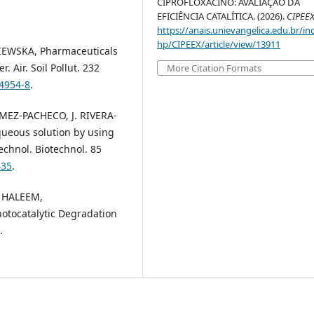
CIPROFLOXACINO: AVALIAÇÃO DA
EFICIÊNCIA CATALÍTICA. (2026).
CIPEE
https://anais.unievangelica.edu.br/in
hp/CIPEEX/article/view/13911
IEWSKA, Pharmaceuticals
. Air. Soil Pollut. 232
More Citation Formats
04954-8
.
ÓMEZ-PACHECO, J. RIVERA-
queous solution by using
chnol. Biotechnol. 85
435
.
. HALEEM,
hotocatalytic Degradation
.