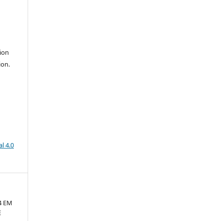
ion
ion.
l 4.0
4 EM
E