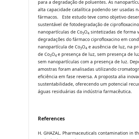
para a degradação de poluentes. As nanopartíc
alta capacidade catalítica podendo ser usadas 
fármacos. Este estudo teve como objetivo dese
sustentável de fotodegradação de ciprofloxacino
nanopartículas de Co
O
sintetizadas de forma 
3
4
degradações do fármaco ciprofloxacino em cond
nanopartícula de Co
O
e ausência de luz, na p
3
4
de Co
O
e presença de luz, sem presença de lu
3
4
sem nanopartículas com a presença de luz. Dep
amostras foram analisadas utilizando cromatogra
eficiência em fase reversa. A proposta alia inova
sustentabilidade, oferecendo um potencial recu
águas residuárias da indústria farmacêutica.
References
H. GHAZAL. Pharmaceuticals contamination in th