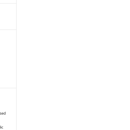
ased
c
ic