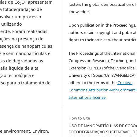
ulas de Co
O
apresentam
3
4
fosters the global democratization of
na fotodegradação de
knowledge.
nvolver um processo
 utilizando
Upon publication in the Proceedings,
verde. Foram realizadas
authors retain copyright and publicat
ições na presença de
rights to their articles without restrict
resença de nanopartículas
z e sem nanopartículas e
The Proceedings of the International
ois de degradadas as
Congress on Research, Teaching, and
fia líquida de alta
Extension (CIPEEX) of the Evangelical
ção tecnológica e
University of Goiás (UniEVANGÉLICA)
rso para o tratamento de
adhere to the terms of the
Creative
Commons Attribution-NonCommercia
International license
.
How to Cite
USO DE NANOPARTÍCULAS DE CO3O
e environment, Environ.
FOTODEGRADAÇÃO SUSTENTÁVEL D