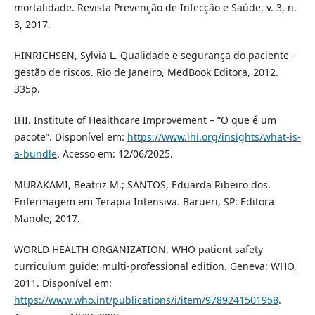
mortalidade. Revista Prevenção de Infecção e Saúde, v. 3, n.
3, 2017.
HINRICHSEN, Sylvia L. Qualidade e segurança do paciente -
gestão de riscos. Rio de Janeiro, MedBook Editora, 2012.
335p.
IHI. Institute of Healthcare Improvement – “O que é um
pacote”. Disponível em:
https://www.ihi.org/insights/what-is-
a-bundle
. Acesso em: 12/06/2025.
MURAKAMI, Beatriz M.; SANTOS, Eduarda Ribeiro dos.
Enfermagem em Terapia Intensiva. Barueri, SP: Editora
Manole, 2017.
WORLD HEALTH ORGANIZATION. WHO patient safety
curriculum guide: multi-professional edition. Geneva: WHO,
2011. Disponível em:
https://www.who.int/publications/i/item/9789241501958
.