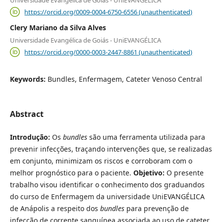
Universidade Evangélica de Goiás - UniEVANGÉLICA
https://orcid.org/0009-0004-6750-6556 (unauthenticated)
Clery Mariano da Silva Alves
Universidade Evangélica de Goiás - UniEVANGÉLICA
https://orcid.org/0000-0003-2447-8861 (unauthenticated)
Keywords:
Bundles, Enfermagem, Cateter Venoso Central
Abstract
Introdução:
Os
bundles
são uma ferramenta utilizada para
prevenir infecções, traçando intervenções que, se realizadas
em conjunto, minimizam os riscos e corroboram com o
melhor prognóstico para o paciente.
Objetivo:
O presente
trabalho visou identificar o conhecimento dos graduandos
do curso de Enfermagem da universidade UniEVANGÉLICA
de Anápolis a respeito dos
bundles
para prevenção de
infecção de corrente sanguínea associada ao uso de cateter