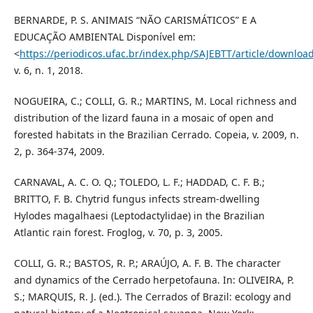
BERNARDE, P. S. ANIMAIS “NÃO CARISMÁTICOS” E A
EDUCAÇÃO AMBIENTAL Disponível em:
<
https://periodicos.ufac.br/index.php/SAJEBTT/article/downloa
v. 6, n. 1, 2018.
NOGUEIRA, C.; COLLI, G. R.; MARTINS, M. Local richness and
distribution of the lizard fauna in a mosaic of open and
forested habitats in the Brazilian Cerrado. Copeia, v. 2009, n.
2, p. 364-374, 2009.
CARNAVAL, A. C. O. Q.; TOLEDO, L. F.; HADDAD, C. F. B.;
BRITTO, F. B. Chytrid fungus infects stream-dwelling
Hylodes magalhaesi (Leptodactylidae) in the Brazilian
Atlantic rain forest. Froglog, v. 70, p. 3, 2005.
COLLI, G. R.; BASTOS, R. P.; ARAÚJO, A. F. B. The character
and dynamics of the Cerrado herpetofauna. In: OLIVEIRA, P.
S.; MARQUIS, R. J. (ed.). The Cerrados of Brazil: ecology and