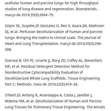
acellular human and porcine lungs for high throughput
studies of lung disease and regeneration. Biomaterials.
março de 2014;35(9):2664–79.
Gilpin SE, Guyette JP, Gonzalez G, Ren X, Asara JM, Mathisen
DJ, et al. Perfusion decellularization of human and porcine
lungs: Bringing the matrix to clinical scale. The Journal of
Heart and Lung Transplantation. março de 2014;33(3):298–
308.
Zvarova B, Uhl FE, Uriarte JJ, Borg ZD, Coffey AL, Bonenfant
NR, et al. Residual Detergent Detection Method for
Nondestructive Cytocompatibility Evaluation of
Decellularized Whole Lung Scaffolds. Tissue Engineering
Part C: Methods. maio de 2016;22(5):418–28.
O’Neill JD, Anfang R, Anandappa A, Costa J, Javidfar J,
Wobma HM, et al. Decellularization of Human and Porcine
Lung Tissues for Pulmonary Tissue Engineering. The Annals