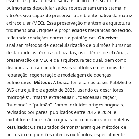
essenciais para a pesquisa translacional. Os scaffolds
pulmonares descelularizados representam um sistema in
vitro/ex vivo capaz de preservar o ambiente nativo da matriz
extracelular (MEC). Essa preservação mantém a arquitetura
tridimensional, rigidez e propriedades mecânicas do tecido,
refletindo condições normais e patológicas.
Objetivo:
analisar métodos de descelularização de pulmões humanos,
destacando as técnicas utilizadas, os critérios de eficácia, a
preservação da MEC e da arquitetura tecidual, bem como
discutir a aplicabilidade desses scaffolds em estudos de
reparação, regeneração e modelagem de doenças
pulmonares.
Método:
A busca foi feita nas bases PubMed e
BVS entre julho e agosto de 2025, usando os descritores
"hidrogéis", "matriz extracelular", "descelularização",
"humano" e "pulmão". Foram incluídos artigos originais,
revisados por pares, publicados entre 2012 e 2024, e
excluídos estudos não originais ou com dados incompletos.
Resultado:
Os resultados demonstraram que métodos de
perfusão em pulmões inteiros ou lóbulos, especialmente