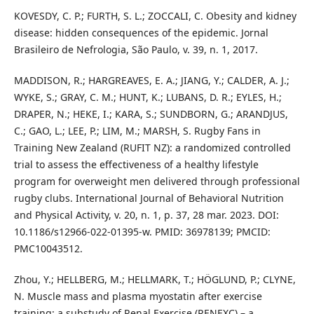
KOVESDY, C. P.; FURTH, S. L.; ZOCCALI, C. Obesity and kidney
disease: hidden consequences of the epidemic. Jornal
Brasileiro de Nefrologia, São Paulo, v. 39, n. 1, 2017.
MADDISON, R.; HARGREAVES, E. A.; JIANG, Y.; CALDER, A. J.;
WYKE, S.; GRAY, C. M.; HUNT, K.; LUBANS, D. R.; EYLES, H.;
DRAPER, N.; HEKE, I.; KARA, S.; SUNDBORN, G.; ARANDJUS,
C.; GAO, L.; LEE, P.; LIM, M.; MARSH, S. Rugby Fans in
Training New Zealand (RUFIT NZ): a randomized controlled
trial to assess the effectiveness of a healthy lifestyle
program for overweight men delivered through professional
rugby clubs. International Journal of Behavioral Nutrition
and Physical Activity, v. 20, n. 1, p. 37, 28 mar. 2023. DOI:
10.1186/s12966-022-01395-w. PMID: 36978139; PMCID:
PMC10043512.
Zhou, Y.; HELLBERG, M.; HELLMARK, T.; HÖGLUND, P.; CLYNE,
N. Muscle mass and plasma myostatin after exercise
training: a substudy of Renal Exercise (RENEXC) – a