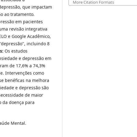
More Citation Formats
 depressão, que impactam
ão ao tratamento.
pressão em pacientes
uma revisão integrativa
iELO e Google Acadêmico,
"depressão", incluindo 8
s:
Os estudos
ansiedade e depressão em
aram de 17,6% a 74,3%
e. Intervenções como
-se benéficas na melhora
iedade e depressão são
necessidade de maior
o da doença para
aúde Mental.