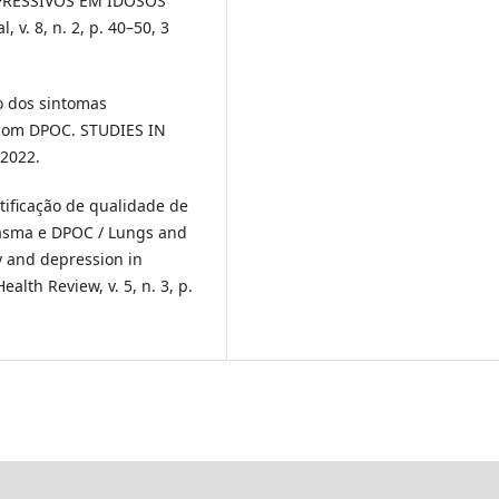
PRESSIVOS EM IDOSOS
v. 8, n. 2, p. 40–50, 3
ão dos sintomas
 com DPOC. STUDIES IN
 2022.
ntificação de qualidade de
 asma e DPOC / Lungs and
ty and depression in
alth Review, v. 5, n. 3, p.