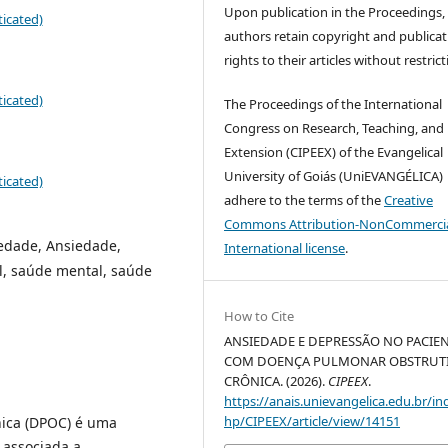
Upon publication in the Proceedings,
icated)
authors retain copyright and publicat
rights to their articles without restrict
icated)
The Proceedings of the International
Congress on Research, Teaching, and
Extension (CIPEEX) of the Evangelical
University of Goiás (UniEVANGÉLICA)
icated)
adhere to the terms of the
Creative
Commons Attribution-NonCommercia
edade, Ansiedade,
International license
.
, saúde mental, saúde
How to Cite
ANSIEDADE E DEPRESSÃO NO PACIE
COM DOENÇA PULMONAR OBSTRUT
CRÔNICA. (2026).
CIPEEX
.
https://anais.unievangelica.edu.br/in
hp/CIPEEX/article/view/14151
ica (DPOC) é uma
 associada a