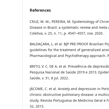
References
CRUZ, M. M.; PEREIRA, M. Epidemiology of Chro
Disease in Brazil: a systematic review and meta-
Coletiva, v. 25, n. 11, p. 4547–4557, nov. 2020.
BALDAÇARA, L. et al. BJP PRE-PROOF Brazilian Psy
guidelines for the treatment of generalized anxi
Pharmacological and Psychotherapy approach. Per
BRITO, V. C. DE A. et al. Prevalência de depressã
Pesquisa Nacional de Saúde 2019 e 2013. Epidem
Saúde, v. 31, 8 jul. 2022.
JÁCOME, C. et al. Anxiety and depression in Por
chronic obstructive pulmonary disease: a multic
study. Revista Portuguesa de Medicina Geral e Fami
32, 2015.