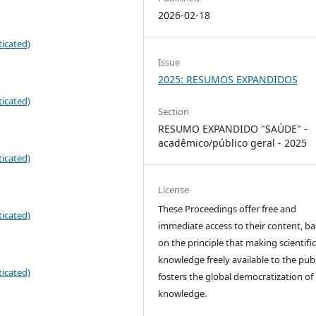
2026-02-18
icated)
Issue
2025: RESUMOS EXPANDIDOS
icated)
Section
RESUMO EXPANDIDO "SAÚDE" -
acadêmico/público geral - 2025
icated)
License
These Proceedings offer free and
icated)
immediate access to their content, b
on the principle that making scientifi
knowledge freely available to the publ
icated)
fosters the global democratization of
knowledge.