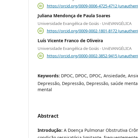
https://orcid.org/0009-0006-4725-4712 (unauthent
Juliana Mendonça de Paula Soares
Universidade Evangélica de Goiás - UniEVANGÉLICA
https://orcid.org/0009-0002-1801-8172 (unauthent
Luís Vicente Franco de Oliveira
Universidade Evangélica de Goiás - UniEVANGÉLICA
https://orcid.org/0000-0002-3852-9415 (unauthent
Keywords:
DPOC, DPOC, DPOC, Ansiedade, Ansi
Depressão, Depressão, Depressão, saúde mental
mental
Abstract
Introdução:
A Doença Pulmonar Obstrutiva Crôn
condição respiratória limitante, frequentemente