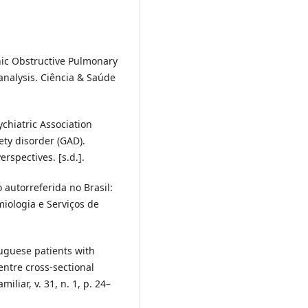
nic Obstructive Pulmonary
analysis. Ciência & Saúde
chiatric Association
ety disorder (GAD).
spectives. [s.d.].
o autorreferida no Brasil:
iologia e Serviços de
tuguese patients with
entre cross-sectional
liar, v. 31, n. 1, p. 24–