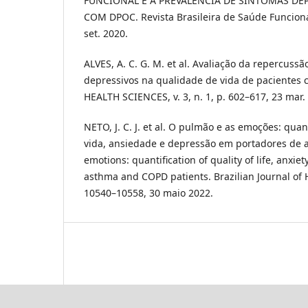
FUNCIONAL E A PREVALÊNCIA DE SINTOMAS DE
COM DPOC. Revista Brasileira de Saúde Funcional, 
set. 2020.
ALVES, A. C. G. M. et al. Avaliação da repercuss
depressivos na qualidade de vida de pacientes
HEALTH SCIENCES, v. 3, n. 1, p. 602–617, 23 mar.
NETO, J. C. J. et al. O pulmão e as emoções: qua
vida, ansiedade e depressão em portadores de
emotions: quantification of quality of life, anxie
asthma and COPD patients. Brazilian Journal of He
10540–10558, 30 maio 2022.