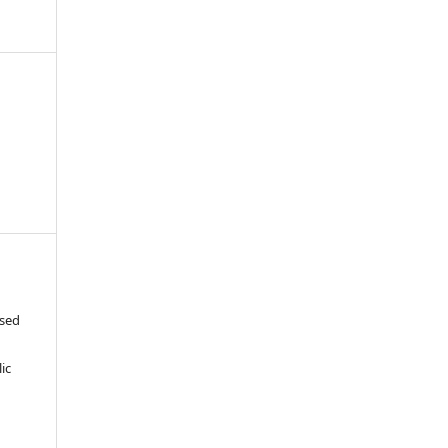
ased
c
ic