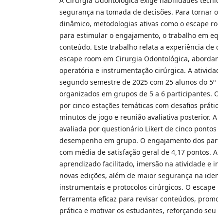
A Cirurgia Odontológica exige habilidades técnica
segurança na tomada de decisões. Para tornar 
dinâmico, metodologias ativas como o escape r
para estimular o engajamento, o trabalho em eq
conteúdo. Este trabalho relata a experiência de
escape room em Cirurgia Odontológica, abordan
operatória e instrumentação cirúrgica. A ativida
segundo semestre de 2025 com 25 alunos do 5º 
organizados em grupos de 5 a 6 participantes.
por cinco estações temáticas com desafios prátic
minutos de jogo e reunião avaliativa posterior. 
avaliada por questionário Likert de cinco ponto
desempenho em grupo. O engajamento dos parti
com média de satisfação geral de 4,17 pontos. A
aprendizado facilitado, imersão na atividade e i
novas edições, além de maior segurança na iden
instrumentais e protocolos cirúrgicos. O escap
ferramenta eficaz para revisar conteúdos, promo
prática e motivar os estudantes, reforçando seu