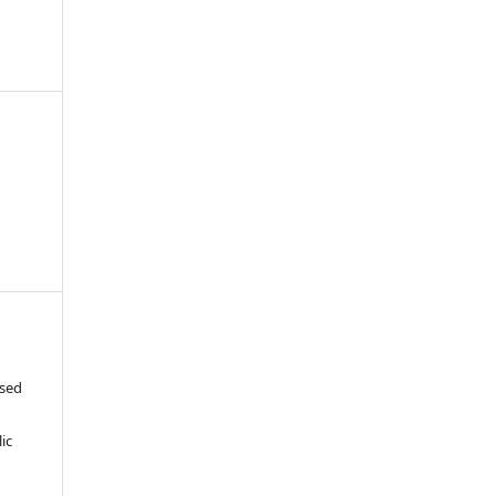
ased
c
ic