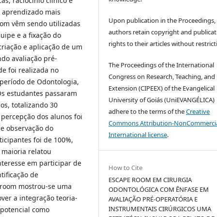
s, raciocínio clínico e
o aprendizado mais
Upon publication in the Proceedings,
oom vêm sendo utilizadas
authors retain copyright and publicat
uipe e a fixação do
rights to their articles without restrict
 criação e aplicação de um
do avaliação pré-
The Proceedings of the International
de foi realizada no
Congress on Research, Teaching, and
período de Odontologia,
Extension (CIPEEX) of the Evangelical
 Os estudantes passaram
University of Goiás (UniEVANGÉLICA)
os, totalizando 30
adhere to the terms of the
Creative
A percepção dos alunos foi
Commons Attribution-NonCommercia
s e observação do
International license
.
cipantes foi de 100%,
 maioria relatou
nteresse em participar de
How to Cite
tificação de
ESCAPE ROOM EM CIRURGIA
e room mostrou-se uma
ODONTOLÓGICA COM ÊNFASE EM
ver a integração teoria-
AVALIAÇÃO PRÉ-OPERATÓRIA E
INSTRUMENTAIS CIRÚRGICOS UMA
 potencial como