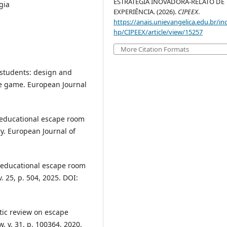
ESTRATÉGIA INOVADORA-RELATO DE
gia
EXPERIÊNCIA. (2026).
CIPEEX
.
https://anais.unievangelica.edu.br/in
hp/CIPEEX/article/view/15257
More Citation Formats
 students: design and
e game. European Journal
.
n educational escape room
ry. European Journal of
n educational escape room
. 25, p. 504, 2025. DOI:
tic review on escape
 v. 31, p. 100364, 2020.