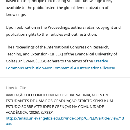
based on the principle that making scientific knowledge freely
available to the public fosters the global democratization of
knowledge.
Upon publication in the Proceedings, authors retain copyright and
publication rights to their articles without restriction.
The Proceedings of the International Congress on Research,
Teaching, and Extension (CIPEEX) of the Evangelical University of
Goiás (UniEVANGÉLICA) adhere to the terms of the
Creative
Commons Attribution-NonCommercial 4.0 International license
.
How to Cite
AVALIAÇÃO DO CONHECIMENTO SOBRE VACINAÇÃO ENTRE
ESTUDANTES DE UMA PÓS-GRADUAÇÃO STRICTO SENSU: UM
ESTUDO SOBRE ATITUDES E CRENÇAS NA COMUNIDADE
ACADÊMICA. (2026).
CIPEEX
.
https://anais.unievangelica.edu.br/index.php/CIPEEX/article/view/13
496