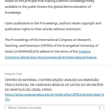
based on the principle that making scientific knowledge freely
available to the public fosters the global democratization of
knowledge.
Upon publication in the Proceedings, authors retain copyright and
publication rights to their articles without restriction.
The Proceedings of the International Congress on Research,
Teaching, and Extension (CIPEEX) of the Evangelical University of
Goiás (UniEVANGÉLICA) adhere to the terms of the
Creative
Commons Attribution-NonCommercial 4.0 International license
.
How to Cite
CENTRO DE MATERIAL E ESTERILIZAÇÃO: ANÁLISE DA DIMENSÃO
FÍSICO-ESPACIAL EM UNIDADES BÁSICAS DE SAÚDE DO MUNICÍPIO
DE ANÁPOLIS-GO. (2026).
CIPEEX
.
https://anais.unievangelica.edu.br/index.php/CIPEEX/article/view/13
751
More Citation Formats