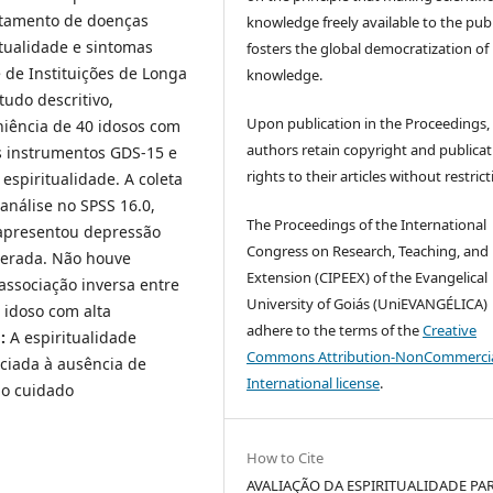
ntamento de doenças
knowledge freely available to the publ
itualidade e sintomas
fosters the global democratization of
 de Instituições de Longa
knowledge.
tudo descritivo,
Upon publication in the Proceedings,
niência de 40 idosos com
authors retain copyright and publicat
os instrumentos GDS-15 e
rights to their articles without restrict
spiritualidade. A coleta
 análise no SPSS 16.0,
The Proceedings of the International
apresentou depressão
Congress on Research, Teaching, and
derada. Não houve
Extension (CIPEEX) of the Evangelical
associação inversa entre
University of Goiás (UniEVANGÉLICA)
 idoso com alta
adhere to the terms of the
Creative
:
A espiritualidade
Commons Attribution-NonCommercia
ociada à ausência de
International license
.
 o cuidado
How to Cite
AVALIAÇÃO DA ESPIRITUALIDADE PA