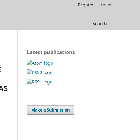
Register
Login
Search
Latest publications
E
AS
Make a Submission