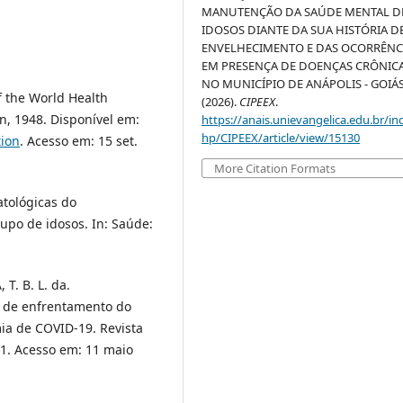
MANUTENÇÃO DA SAÚDE MENTAL D
IDOSOS DIANTE DA SUA HISTÓRIA D
ENVELHECIMENTO E DAS OCORRÊNC
EM PRESENÇA DE DOENÇAS CRÔNICA
NO MUNICÍPIO DE ANÁPOLIS - GOIÁS
 the World Health
(2026).
CIPEEX
.
n, 1948. Disponível em:
https://anais.unievangelica.edu.br/in
hp/CIPEEX/article/view/15130
tion
. Acesso em: 15 set.
More Citation Formats
patológicas do
po de idosos. In: Saúde:
T. B. L. da.
as de enfrentamento do
ia de COVID-19. Revista
021. Acesso em: 11 maio