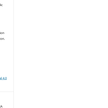
ic
ion
ion.
l 4.0
RA