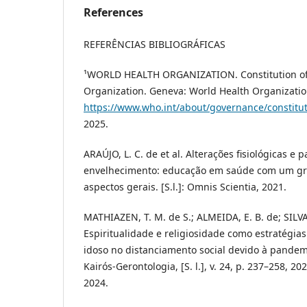
References
REFERÊNCIAS BIBLIOGRÁFICAS
¹WORLD HEALTH ORGANIZATION. Constitution of
Organization. Geneva: World Health Organizatio
https://www.who.int/about/governance/constitu
2025.
ARAÚJO, L. C. de et al. Alterações fisiológicas e 
envelhecimento: educação em saúde com um gru
aspectos gerais. [S.l.]: Omnis Scientia, 2021.
MATHIAZEN, T. M. de S.; ALMEIDA, E. B. de; SILVA, 
Espiritualidade e religiosidade como estratégi
idoso no distanciamento social devido à pandem
Kairós-Gerontologia, [S. l.], v. 24, p. 237–258, 2
2024.