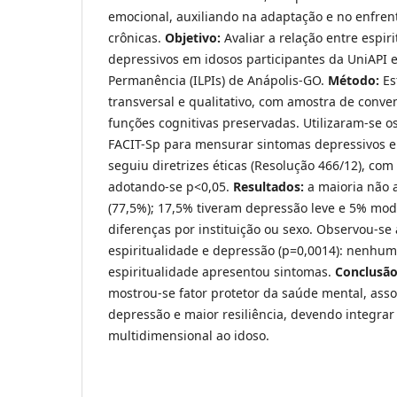
emocional, auxiliando na adaptação e no enfre
crônicas.
Objetivo:
Avaliar a relação entre espir
depressivos em idosos participantes da UniAPI e
Permanência (ILPIs) de Anápolis-GO.
Método:
Es
transversal e qualitativo, com amostra de conve
funções cognitivas preservadas. Utilizaram-se 
FACIT-Sp para mensurar sintomas depressivos e e
seguiu diretrizes éticas (Resolução 466/12), com
adotando-se p<0,05.
Resultados:
a maioria não 
(77,5%); 17,5% tiveram depressão leve e 5% mo
diferenças por instituição ou sexo. Observou-se 
espiritualidade e depressão (p=0,0014): nenhum
espiritualidade apresentou sintomas.
Conclusão
mostrou-se fator protetor da saúde mental, ass
depressão e maior resiliência, devendo integrar
multidimensional ao idoso.