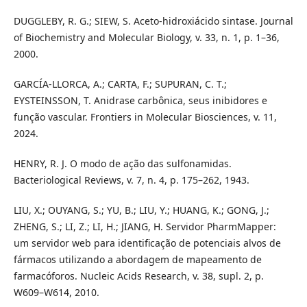
DUGGLEBY, R. G.; SIEW, S. Aceto-hidroxiácido sintase. Journal
of Biochemistry and Molecular Biology, v. 33, n. 1, p. 1–36,
2000.
GARCÍA-LLORCA, A.; CARTA, F.; SUPURAN, C. T.;
EYSTEINSSON, T. Anidrase carbônica, seus inibidores e
função vascular. Frontiers in Molecular Biosciences, v. 11,
2024.
HENRY, R. J. O modo de ação das sulfonamidas.
Bacteriological Reviews, v. 7, n. 4, p. 175–262, 1943.
LIU, X.; OUYANG, S.; YU, B.; LIU, Y.; HUANG, K.; GONG, J.;
ZHENG, S.; LI, Z.; LI, H.; JIANG, H. Servidor PharmMapper:
um servidor web para identificação de potenciais alvos de
fármacos utilizando a abordagem de mapeamento de
farmacóforos. Nucleic Acids Research, v. 38, supl. 2, p.
W609–W614, 2010.