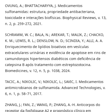
OVUNG, A.; BHATTACHARYYA, J. Medicamentos
sulfonamidas: estrutura, propriedade antibacteriana,
toxicidade e interações biofísicas. Biophysical Reviews, v. 13,
n. 2, p. 259–272, 2021.
SCHRAMM, W. C.; BALA, N.; AREKAR, T.; MALIK, Z.; CHACKO,
K. M.; LEWIS, R. L.; DENSLOW, N. D.; SCINDIA, Y.; ALLI, A. A.
Enriquecimento de lipídios bioativos em vesículas
extracelulares urinárias e evidência de apoptose em rins de
camundongos hipertensos diabéticos com deficiência de
catepsina B após tratamento com estreptozotocina.
Biomedicines, v. 12, n. 5, p. 1038, 2024.
TACIC, A.; NIKOLIC, V.; NIKOLIC, L.; SAVIC, I. Medicamentos
antimicrobianos de sulfonamida. Advanced Technologies, v.
6, n. 1, p. 58–71, 2017.
ZHANG, J.; FAN, Z.; WANG, P.; ZHANG, A.-H. Anticorpos do
receptor da fosfolipase A2 e prognóstico clínico em