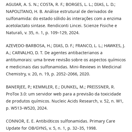
AGUIAR, A. S. N.; COSTA, R. F.; BORGES, L. L.; DIAS, L. D.;
NAPOLITANO, H. B. Análise estrutural de derivados de
sulfonamida: do estado sólido às interações com a enzima
acetolactato sintase. Rendiconti Lincei. Scienze Fisiche e
Naturali, v. 35, n. 1, p. 109–129, 2024.
AZEVEDO-BARBOSA, H.; DIAS, D. F.; FRANCO, L. L.; HAWKES, J.
A.; CARVALHO, D. T. De agentes antibacterianos a
antitumorais: uma breve revisão sobre os aspectos químicos
e medicinais das sulfonamidas. Mini-Reviews in Medicinal
Chemistry, v. 20, n. 19, p. 2052–2066, 2020.
BANERJEE, P.; KEMMLER, E.; DUNKEL, M.; PREISSNER, R.
ProTox 3.0: um servidor web para a previsão da toxicidade
de produtos químicos. Nucleic Acids Research, v. 52, n. W1,
p. W513–W520, 2024.
CONNOR, E. E. Antibióticos sulfonamidas. Primary Care
Update for OB/GYNS, v. 5, n. 1, p. 32–35, 1998.