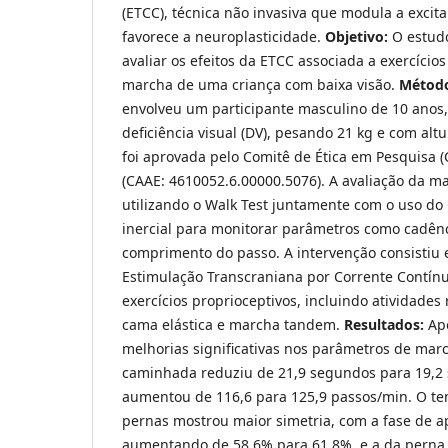
(ETCC), técnica não invasiva que modula a excitab
favorece a neuroplasticidade.
Objetivo:
O estudo
avaliar os efeitos da ETCC associada a exercício
marcha de uma criança com baixa visão.
Métod
envolveu um participante masculino de 10 anos
deficiência visual (DV), pesando 21 kg e com alt
foi aprovada pelo Comitê de Ética em Pesquisa
(CAAE: 4610052.6.00000.5076). A avaliação da ma
utilizando o Walk Test juntamente com o uso d
inercial para monitorar parâmetros como cadênc
comprimento do passo. A intervenção consistiu
Estimulação Transcraniana por Corrente Contínu
exercícios proprioceptivos, incluindo atividades 
cama elástica e marcha tandem.
Resultados:
Apó
melhorias significativas nos parâmetros de mar
caminhada reduziu de 21,9 segundos para 19,2 
aumentou de 116,6 para 125,9 passos/min. O te
pernas mostrou maior simetria, com a fase de 
aumentando de 58,6% para 61,8%, e a da perna 