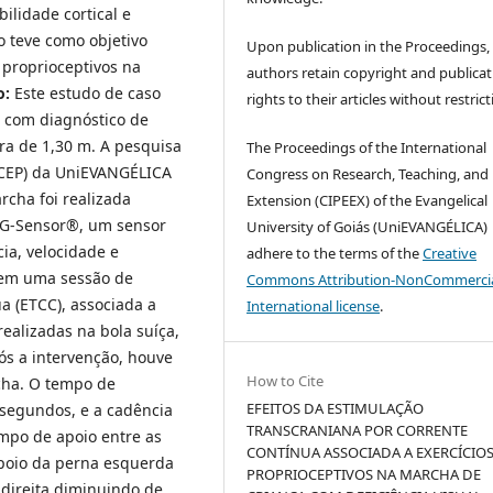
ilidade cortical e
 teve como objetivo
Upon publication in the Proceedings,
s proprioceptivos na
authors retain copyright and publicat
o:
Este estudo de caso
rights to their articles without restrict
, com diagnóstico de
ura de 1,30 m. A pesquisa
The Proceedings of the International
 (CEP) da UniEVANGÉLICA
Congress on Research, Teaching, and
rcha foi realizada
Extension (CIPEEX) of the Evangelical
o G-Sensor®, um sensor
University of Goiás (UniEVANGÉLICA)
ia, velocidade e
adhere to the terms of the
Creative
 em uma sessão de
Commons Attribution-NonCommercia
a (ETCC), associada a
International license
.
realizadas na bola suíça,
s a intervenção, houve
How to Cite
cha. O tempo de
EFEITOS DA ESTIMULAÇÃO
segundos, e a cadência
TRANSCRANIANA POR CORRENTE
mpo de apoio entre as
CONTÍNUA ASSOCIADA A EXERCÍCIO
apoio da perna esquerda
PROPRIOCEPTIVOS NA MARCHA DE
direita diminuindo de