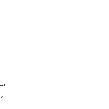
ased
c
ic