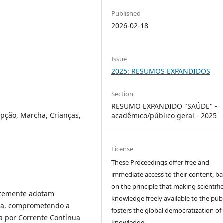
Published
2026-02-18
Issue
2025: RESUMOS EXPANDIDOS
Section
RESUMO EXPANDIDO "SAÚDE" -
epção, Marcha, Crianças,
acadêmico/público geral - 2025
License
These Proceedings offer free and
immediate access to their content, b
on the principle that making scientifi
ntemente adotam
knowledge freely available to the publ
ha, comprometendo a
fosters the global democratization of
na por Corrente Contínua
knowledge.