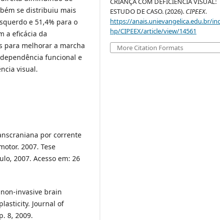
CRIANÇA COM DEFICIÊNCIA VISUAL:
bém se distribuiu mais
ESTUDO DE CASO. (2026).
CIPEEX
.
https://anais.unievangelica.edu.br/in
esquerdo e 51,4% para o
hp/CIPEEX/article/view/14561
 a eficácia da
os para melhorar a marcha
More Citation Formats
independência funcional e
ncia visual.
anscraniana por corrente
motor. 2007. Tese
ulo, 2007. Acesso em: 26
 non-invasive brain
asticity. Journal of
p. 8, 2009.