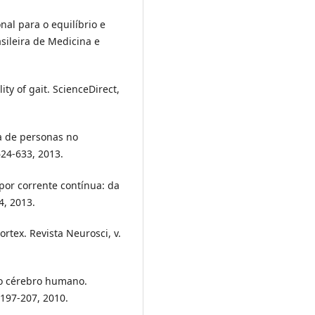
nal para o equilíbrio e
asileira de Medicina e
ity of gait. ScienceDirect,
ha de personas no
624-633, 2013.
or corrente contínua: da
4, 2013.
rtex. Revista Neurosci, v.
 no cérebro humano.
. 197-207, 2010.