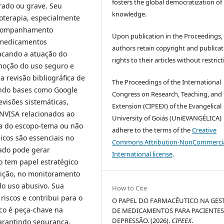
fosters the global democratization of
rado ou grave. Seu
knowledge.
oterapia, especialmente
 acompanhamento
Upon publication in the Proceedings,
e medicamentos
authors retain copyright and publicat
acando a atuação do
rights to their articles without restrict
oção do uso seguro e
 revisão bibliográfica de
The Proceedings of the International
zando bases como Google
Congress on Research, Teaching, and
visões sistemáticas,
Extension (CIPEEX) of the Evangelical
ANVISA relacionados ao
University of Goiás (UniEVANGÉLICA)
ra do escopo-tema ou não
adhere to the terms of the
Creative
icos são essenciais no
Commons Attribution-NonCommercia
ado pode gerar
International license
.
o tem papel estratégico
crição, no monitoramento
o uso abusivo. Sua
How to Cite
riscos e contribui para o
O PAPEL DO FARMACÊUTICO NA GES
co é peça-chave na
DE MEDICAMENTOS PARA PACIENTE
DEPRESSÃO. (2026).
CIPEEX
.
arantindo segurança,