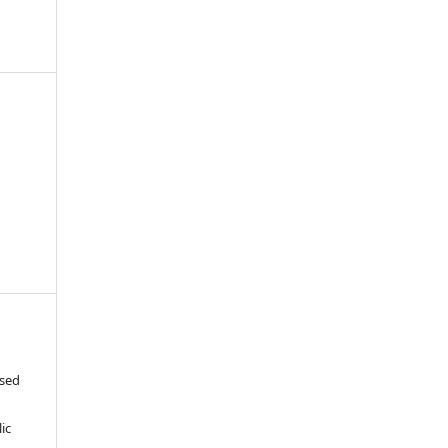
-
ased
c
ic