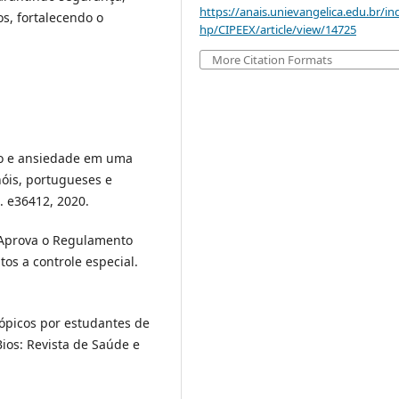
https://anais.unievangelica.edu.br/in
os, fortalecendo o
hp/CIPEEX/article/view/14725
More Citation Formats
ão e ansiedade em uma
hóis, portugueses e
p. e36412, 2020.
. Aprova o Regulamento
os a controle especial.
ópicos por estudantes de
Bios: Revista de Saúde e