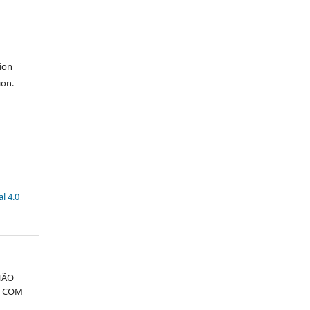
ion
ion.
l 4.0
TÃO
S COM