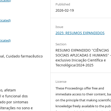
ticated)
Published
2026-02-19
icated)
Issue
2025: RESUMOS EXPANDIDOS
icated)
Section
RESUMO EXPANDIDO "CIÊNCIAS
SOCIAIS APLICADAS E HUMANS" 
nal, Cuidado farmacêutico
exclusivo Iniciação Científica e
Tecnológica/2024-2025
License
These Proceedings offer free and
ão, afetam
immediate access to their content, b
l e funcional dos
on the principle that making scientifi
zado por sintomas
knowledge freely available to the publ
alterações no sono e