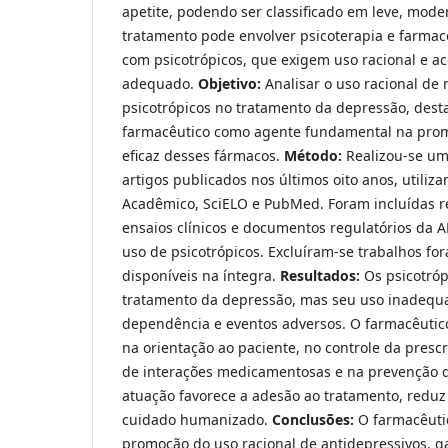
apetite, podendo ser classificado em leve, mode
tratamento pode envolver psicoterapia e farmac
com psicotrópicos, que exigem uso racional e
adequado.
Objetivo:
Analisar o uso racional d
psicotrópicos no tratamento da depressão, dest
farmacêutico como agente fundamental na prom
eficaz desses fármacos.
Método:
Realizou-se uma
artigos publicados nos últimos oito anos, utili
Acadêmico, SciELO e PubMed. Foram incluídas re
ensaios clínicos e documentos regulatórios da 
uso de psicotrópicos. Excluíram-se trabalhos fo
disponíveis na íntegra.
Resultados:
Os psicotróp
tratamento da depressão, mas seu uso inadequ
dependência e eventos adversos. O farmacêutic
na orientação ao paciente, no controle da pres
de interações medicamentosas e na prevenção d
atuação favorece a adesão ao tratamento, reduz 
cuidado humanizado.
Conclusões:
O farmacêuti
promoção do uso racional de antidepressivos, g