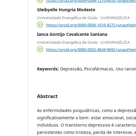
https://orcid.org/0009-0004-7210-405X (unauthen
Gleibyelle Hungria Modesto
Universidade Evangélica de Goiás - UniEVANGÉLICA
https://orcid.org/0009-0006-1616-8272 (unauthent
Ianca Gontijo Cavalcante Santana
Universidade Evangélica de Goiás - UniEVANGÉLICA
https://orcid.org/0000-0002-4634-9692 (unauthent
Keywords:
Depressão, Psicofármacos, Uso racio
Abstract
As enfermidades psiquiátricas, como a depress
significativamente o bem- estar emocional, socia
indivíduos. O transtorno depressivo é caracteri
persistentes como tristeza, perda de interesse, 