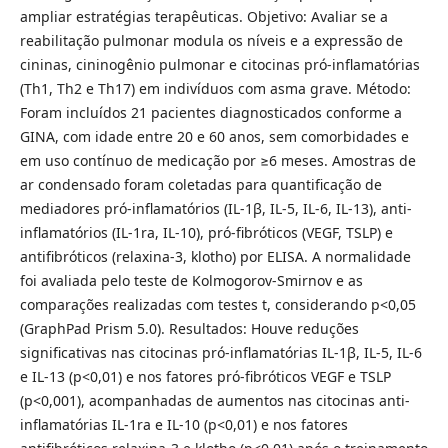
ampliar estratégias terapêuticas. Objetivo: Avaliar se a
reabilitação pulmonar modula os níveis e a expressão de
cininas, cininogênio pulmonar e citocinas pró-inflamatórias
(Th1, Th2 e Th17) em indivíduos com asma grave. Método:
Foram incluídos 21 pacientes diagnosticados conforme a
GINA, com idade entre 20 e 60 anos, sem comorbidades e
em uso contínuo de medicação por ≥6 meses. Amostras de
ar condensado foram coletadas para quantificação de
mediadores pró-inflamatórios (IL-1β, IL-5, IL-6, IL-13), anti-
inflamatórios (IL-1ra, IL-10), pró-fibróticos (VEGF, TSLP) e
antifibróticos (relaxina-3, klotho) por ELISA. A normalidade
foi avaliada pelo teste de Kolmogorov-Smirnov e as
comparações realizadas com testes t, considerando p<0,05
(GraphPad Prism 5.0). Resultados: Houve reduções
significativas nas citocinas pró-inflamatórias IL-1β, IL-5, IL-6
e IL-13 (p<0,01) e nos fatores pró-fibróticos VEGF e TSLP
(p<0,001), acompanhadas de aumentos nas citocinas anti-
inflamatórias IL-1ra e IL-10 (p<0,01) e nos fatores