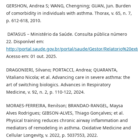
GERSHON, Andrea S; WANG, Chengning; GUAN, Jun. Burden
of comorbidity in individuals with asthma. Thorax, v. 65, n. 7,
p. 612-618, 2010.
⁠ ⁠DATASUS – Ministério da Saúde. Consulta pública número
22. Disponível em:
http://portal.saude.gov.br/portal/saude/Gestor/Relatorio%20ex
Acesso em: 01 out. 2025.
DRAGONIERI, Silvano; PORTACCI, Andrea; QUARANTA,
Vitaliano Nicola; et al. Advancing care in severe asthma: the
art of switching biologics. Advances in Respiratory
Medicine, v. 92, n. 2, p. 110-122, 2024.
MORAES-FERREIRA, Renilson; BRANDAO-RANGEL, Maysa
Alves Rodrigues; GIBSON-ALVES, Thiago Gonçalves; et al.
Physical training reduces chronic airway inflammation and
mediators of remodeling in asthma. Oxidative Medicine and
Cellular Longevity, v. 2022, p. 5037553, 2022.