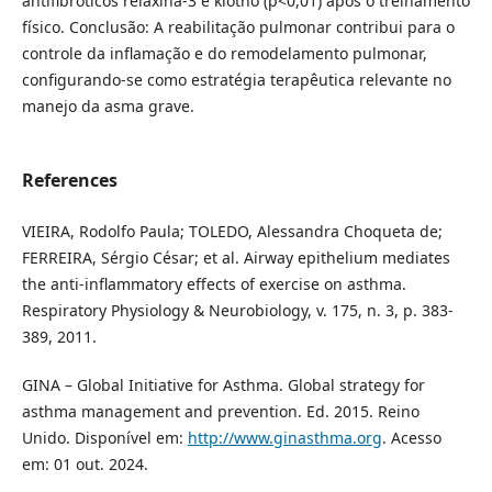
antifibróticos relaxina-3 e klotho (p<0,01) após o treinamento
físico. Conclusão: A reabilitação pulmonar contribui para o
controle da inflamação e do remodelamento pulmonar,
configurando-se como estratégia terapêutica relevante no
manejo da asma grave.
References
VIEIRA, Rodolfo Paula; TOLEDO, Alessandra Choqueta de;
FERREIRA, Sérgio César; et al. Airway epithelium mediates
the anti-inflammatory effects of exercise on asthma.
Respiratory Physiology & Neurobiology, v. 175, n. 3, p. 383-
389, 2011.
GINA – Global Initiative for Asthma. Global strategy for
asthma management and prevention. Ed. 2015. Reino
Unido. Disponível em:
http://www.ginasthma.org
. Acesso
em: 01 out. 2024.