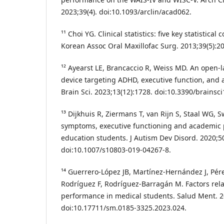
2023;39(4). doi:10.1093/arclin/acad062.
¹¹ Choi YG. Clinical statistics: five key statistical 
Korean Assoc Oral Maxillofac Surg. 2013;39(5):20
¹² Ayearst LE, Brancaccio R, Weiss MD. An open-l
device targeting ADHD, executive function, and
Brain Sci. 2023;13(12):1728. doi:10.3390/brainsc
¹³ Dijkhuis R, Ziermans T, van Rijn S, Staal WG,
symptoms, executive functioning and academic 
education students. J Autism Dev Disord. 2020;50
doi:10.1007/s10803-019-04267-8.
¹⁴ Guerrero-López JB, Martínez-Hernández J, Pére
Rodríguez F, Rodríguez-Barragán M. Factors rel
performance in medical students. Salud Ment. 2
doi:10.17711/sm.0185-3325.2023.024.