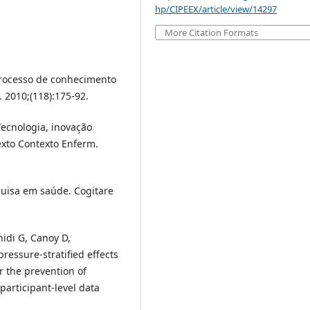
hp/CIPEEX/article/view/14297
More Citation Formats
 processo de conhecimento
 2010;(118):175-92.
 Tecnologia, inovação
exto Contexto Enferm.
quisa em saúde. Cogitare
hidi G, Canoy D,
ressure-stratified effects
 the prevention of
participant-level data