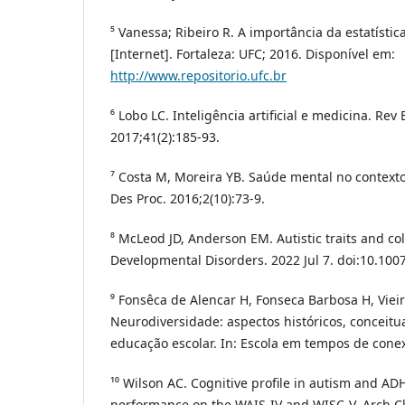
⁵ Vanessa; Ribeiro R. A importância da estatísti
[Internet]. Fortaleza: UFC; 2016. Disponível em:
http://www.repositorio.ufc.br
⁶ Lobo LC. Inteligência artificial e medicina. Re
2017;41(2):185-93.
⁷ Costa M, Moreira YB. Saúde mental no contexto
Des Proc. 2016;2(10):73-9.
⁸ McLeod JD, Anderson EM. Autistic traits and co
Developmental Disorders. 2022 Jul 7. doi:10.10
⁹ Fonsêca de Alencar H, Fonseca Barbosa H, Viei
Neurodiversidade: aspectos históricos, conceitu
educação escolar. In: Escola em tempos de conexõ
¹⁰ Wilson AC. Cognitive profile in autism and AD
performance on the WAIS-IV and WISC-V. Arch C