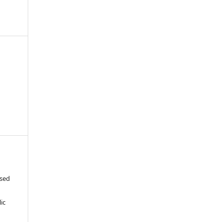
ased
c
ic