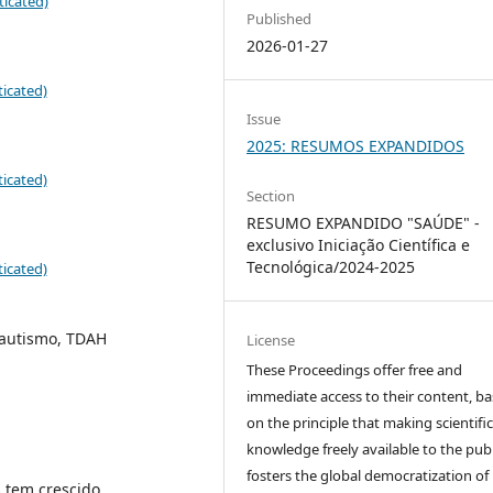
ticated)
Published
2026-01-27
icated)
Issue
2025: RESUMOS EXPANDIDOS
icated)
Section
RESUMO EXPANDIDO "SAÚDE" -
exclusivo Iniciação Científica e
Tecnológica/2024-2025
icated)
 autismo, TDAH
License
These Proceedings offer free and
immediate access to their content, b
on the principle that making scientifi
knowledge freely available to the publ
fosters the global democratization of
 tem crescido