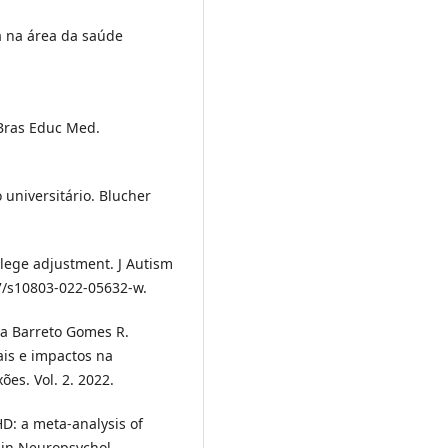
ca na área da saúde
v Bras Educ Med.
 universitário. Blucher
llege adjustment. J Autism
07/s10803-022-05632-w.
ra Barreto Gomes R.
ais e impactos na
es. Vol. 2. 2022.
HD: a meta-analysis of
lin Neuropsychol.