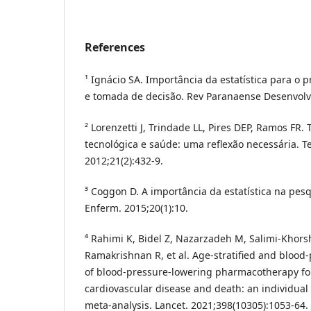
References
¹ Ignácio SA. Importância da estatística para o
e tomada de decisão. Rev Paranaense Desenvolv.
² Lorenzetti J, Trindade LL, Pires DEP, Ramos FR.
tecnológica e saúde: uma reflexão necessária. T
2012;21(2):432-9.
³ Coggon D. A importância da estatística na pes
Enferm. 2015;20(1):10.
⁴ Rahimi K, Bidel Z, Nazarzadeh M, Salimi-Khors
Ramakrishnan R, et al. Age-stratified and blood-p
of blood-pressure-lowering pharmacotherapy for
cardiovascular disease and death: an individual 
meta-analysis. Lancet. 2021;398(10305):1053-64.