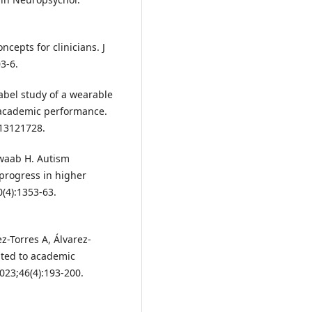
concepts for clinicians. J
3-6.
abel study of a wearable
 academic performance.
i13121728.
 Swaab H. Autism
progress in higher
(4):1353-63.
z-Torres A, Álvarez-
ated to academic
023;46(4):193-200.