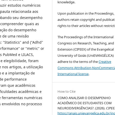
knowledge.
uzir estudos numéricos
 pauta relacionada aos
Upon publication in the Proceedings,
globando seu desempenho
authors retain copyright and publicat
 compreender quais as
rights to their articles without restrict
liação do desempenho
e de uma revisão
The Proceedings of the International
: "Statistics" and ("Adhd"
Congress on Research, Teaching, and
erformance" or "metric" or
Extension (CIPEEX) of the Evangelical
os PubMed e LILACS,
University of Goiás (UniEVANGÉLICA)
 e elegibilidade, foram
adhere to the terms of the
Creative
 nos artigos, a utilização
Commons Attribution-NonCommercia
o e a implantação de
International license
.
 de performance
ram que acadêmicos
How to Cite
ficuldades acadêmicas e
de ferramentas numéricas
COMO ANALISAR O DESEMPENHO
ACADÊMICO DE ESTUDANTES COM
 envolvidos no processo
NEURODIVERGÊNCIAS?. (2026).
CIPEE
https://anais.unievangelica.edu.br/in