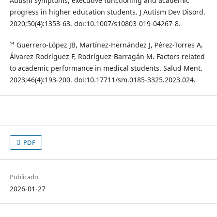
Autism symptoms, executive functioning and academic
progress in higher education students. J Autism Dev Disord.
2020;50(4):1353-63. doi:10.1007/s10803-019-04267-8.
¹⁴ Guerrero-López JB, Martínez-Hernández J, Pérez-Torres A,
Álvarez-Rodríguez F, Rodríguez-Barragán M. Factors related
to academic performance in medical students. Salud Ment.
2023;46(4):193-200. doi:10.17711/sm.0185-3325.2023.024.
PDF
Publicado
2026-01-27