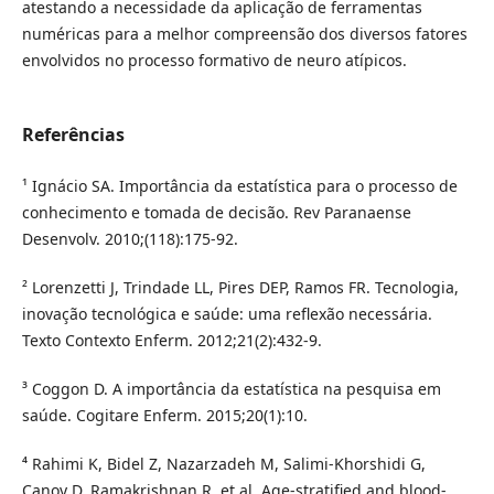
atestando a necessidade da aplicação de ferramentas
numéricas para a melhor compreensão dos diversos fatores
envolvidos no processo formativo de neuro atípicos.
Referências
¹ Ignácio SA. Importância da estatística para o processo de
conhecimento e tomada de decisão. Rev Paranaense
Desenvolv. 2010;(118):175-92.
² Lorenzetti J, Trindade LL, Pires DEP, Ramos FR. Tecnologia,
inovação tecnológica e saúde: uma reflexão necessária.
Texto Contexto Enferm. 2012;21(2):432-9.
³ Coggon D. A importância da estatística na pesquisa em
saúde. Cogitare Enferm. 2015;20(1):10.
⁴ Rahimi K, Bidel Z, Nazarzadeh M, Salimi-Khorshidi G,
Canoy D, Ramakrishnan R, et al. Age-stratified and blood-