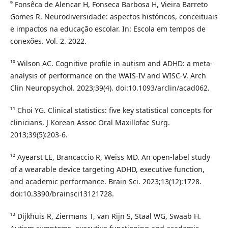
⁹ Fonsêca de Alencar H, Fonseca Barbosa H, Vieira Barreto
Gomes R. Neurodiversidade: aspectos históricos, conceituais
e impactos na educação escolar. In: Escola em tempos de
conexões. Vol. 2. 2022.
¹⁰ Wilson AC. Cognitive profile in autism and ADHD: a meta-
analysis of performance on the WAIS-IV and WISC-V. Arch
Clin Neuropsychol. 2023;39(4). doi:10.1093/arclin/acad062.
¹¹ Choi YG. Clinical statistics: five key statistical concepts for
clinicians. J Korean Assoc Oral Maxillofac Surg.
2013;39(5):203-6.
¹² Ayearst LE, Brancaccio R, Weiss MD. An open-label study
of a wearable device targeting ADHD, executive function,
and academic performance. Brain Sci. 2023;13(12):1728.
doi:10.3390/brainsci13121728.
¹³ Dijkhuis R, Ziermans T, van Rijn S, Staal WG, Swaab H.