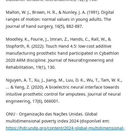
Mallon, W. J., Brown, H. R., & Nunley, J. A. (1991). Digital
ranges of motion: normal values in young adults. The
Journal of hand surgery, 16(5), 882-887.
Moodley, K., Fourie, J., Imran, Z., Hands, C., Rall, W., &
Stopforth, R. (2022). Touch Hand 4.5: low-cost additive
manufacturing prosthetic hand participated in Cybathlon
2020 ARM discipline. Journal of NeuroEngineering and
Rehabilitation, 19(1), 130.
Nguyen, A. T., Xu, J., Jiang, M., Luu, D. K., Wu, T., Tam, W. K.,
... & Yang, Z. (2020). A bioelectric neural interface towards
intuitive prosthetic control for amputees. Journal of neural
engineering, 17(6), 066001.
ONU - Organização das Nações Unidas. Global
multidimensional poverty index 2024 (disponível em:
https://hdr.undp.org/content/2024-global-multidimensional-