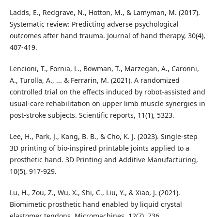
Ladds, E., Redgrave, N., Hotton, M., & Lamyman, M. (2017).
Systematic review: Predicting adverse psychological
outcomes after hand trauma. Journal of hand therapy, 30(4),
407-419.
Lencioni, T., Fornia, L., Bowman, T., Marzegan, A., Caronni,
A., Turolla, A., ... & Ferrarin, M. (2021). A randomized
controlled trial on the effects induced by robot-assisted and
usual-care rehabilitation on upper limb muscle synergies in
post-stroke subjects. Scientific reports, 11(1), 5323.
Lee, H., Park, J., Kang, B. B., & Cho, K. J. (2023). Single-step
3D printing of bio-inspired printable joints applied to a
prosthetic hand. 3D Printing and Additive Manufacturing,
10(5), 917-929.
Lu, H., Zou, Z., Wu, X., Shi, C., Liu, Y., & Xiao, J. (2021).
Biomimetic prosthetic hand enabled by liquid crystal
elastomer tendons. Micromachines, 12(7), 736.