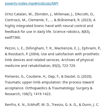
poverty-index-mpi#/indicies/MP)
Ortiz-Catalan, M., Zbinden, J., Millenaar, J., D’Accolti, D.,
Controzzi, M., Clemente, F., ... & Brånemark, R. (2023). A
highly integrated bionic hand with neural control and
feedback for use in daily life. Science robotics, 8(83),
eadf7360.
Pezzin, L. E., Dillingham, T. R., MacKenzie, E. J., Ephraim, P.,
& Rossbach, P. (2004). Use and satisfaction with prosthetic
limb devices and related services. Archives of physical
medicine and rehabilitation, 85(5), 723-729.
Pomares, G., Coudane, H., Dap, F., & Dautel, G. (2020).
Traumatic upper-limb amputation: the process toward
acceptance. Orthopaedics & Traumatology: Surgery &
Research, 106(7), 1419-1423.
Renfro, K. N., Eckhoff, M. D., Trevizo, G. A. G., & Dunn, J. C.