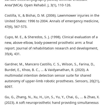
Area”(MCA). Open Rehabil. J, 3(1), 110-126.
Costilla, V., & Bishai, D. M. (2006). Lawnmower injuries in the
United States: 1996 to 2004. Annals of emergency medicine,
47(6), 567-573.
Cupo, M. E., & Sheredos, S. J. (1998). Clinical evaluation of a
new, above-elbow, body-powered prosthetic arm: a final
report. Journal of rehabilitation research and development,
35(4), 431.
Gardner, M., Mancero Castillo, C. S., Wilson, S., Farina, D.,
Burdet, E., Khoo, B. C., ... & Vaidyanathan, R. (2020). A
multimodal intention detection sensor suite for shared
autonomy of upper-limb robotic prostheses. Sensors, 20(21),
6097.
Gu, G., Zhang, N., Xu, H., Lin, S., Yu, Y., Chai, G., ... & Zhao, X.
(2023). A soft neuroprosthetic hand providing simultaneous