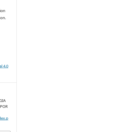
ion
ion.
l 4.0
GIA
 POR
dex.p