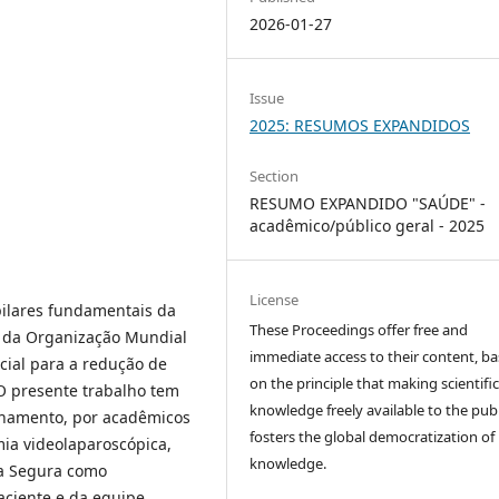
2026-01-27
Issue
2025: RESUMOS EXPANDIDOS
Section
RESUMO EXPANDIDO "SAÚDE" -
acadêmico/público geral - 2025
License
pilares fundamentais da
These Proceedings offer free and
ra da Organização Mundial
immediate access to their content, b
cial para a redução de
on the principle that making scientifi
 O presente trabalho tem
knowledge freely available to the publ
nhamento, por acadêmicos
fosters the global democratization of
mia videolaparoscópica,
knowledge.
ia Segura como
ciente e da equipe