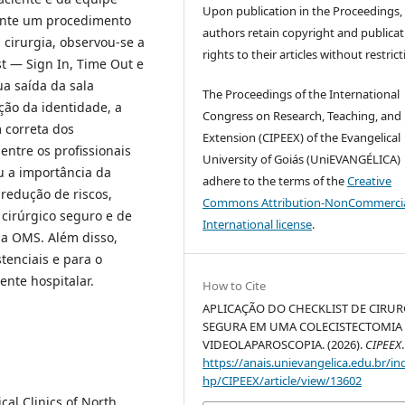
Upon publication in the Proceedings,
rante um procedimento
authors retain copyright and publicat
a cirurgia, observou-se a
rights to their articles without restrict
st — Sign In, Time Out e
a saída da sala
The Proceedings of the International
ção da identidade, a
Congress on Research, Teaching, and
 correta dos
Extension (CIPEEX) of the Evangelical
entre os profissionais
University of Goiás (UniEVANGÉLICA)
u a importância da
adhere to the terms of the
Creative
 redução de riscos,
Commons Attribution-NonCommercia
cirúrgico seguro e de
International license
.
da OMS. Além disso,
tenciais e para o
nte hospitalar.
How to Cite
APLICAÇÃO DO CHECKLIST DE CIRUR
SEGURA EM UMA COLECISTECTOMIA
VIDEOLAPAROSCOPIA. (2026).
CIPEEX
.
https://anais.unievangelica.edu.br/in
hp/CIPEEX/article/view/13602
cal Clinics of North