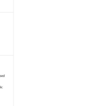
ased
c
ic