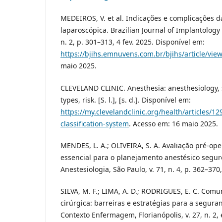
MEDEIROS, V. et al. Indicações e complicações d
laparoscópica. Brazilian Journal of Implantology 
n. 2, p. 301–313, 4 fev. 2025. Disponível em:
https://bjihs.emnuvens.com.br/bjihs/article/vie
maio 2025.
CLEVELAND CLINIC. Anesthesia: anesthesiology, s
types, risk. [S. l.], [s. d.]. Disponível em:
https://my.clevelandclinic.org/health/articles/1
classification-system
. Acesso em: 16 maio 2025.
MENDES, L. A.; OLIVEIRA, S. A. Avaliação pré-op
essencial para o planejamento anestésico seguro
Anestesiologia, São Paulo, v. 71, n. 4, p. 362–370
SILVA, M. F.; LIMA, A. D.; RODRIGUES, E. C. Com
cirúrgica: barreiras e estratégias para a segura
Contexto Enfermagem, Florianópolis, v. 27, n. 2,