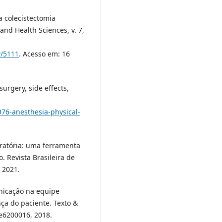
a colecistectomia
and Health Sciences, v. 7,
w/5111
. Acesso em: 16
urgery, side effects,
2976-anesthesia-physical-
eratória: uma ferramenta
. Revista Brasileira de
, 2021.
unicação na equipe
nça do paciente. Texto &
 e6200016, 2018.