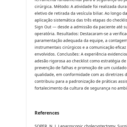
cirúrgica. Método: A atividade foi realizada du
eletivo de retirada da vesícula biliar. Ao longo d
aplicação sistemática das três etapas do checkli
Sign Out — desde a admissão da paciente até su
operatória. Resultados: Destacaram-se a verifica
paramentação adequada da equipe, a contagem
instrumentais cirúrgicos e a comunicação eficaz 
envolvidos. Conclusões: A experiência evidencio
adesão rigorosa ao checklist como estratégia de
prevenção de falhas e promoção de um cuidado 
qualidade, em conformidade com as diretrizes 
contribuiu para a padronização de práticas assis
fortalecimento da cultura de segurança no ambie
References
SOPER, N. J. Laparoscopic cholecystectomy. Surgi