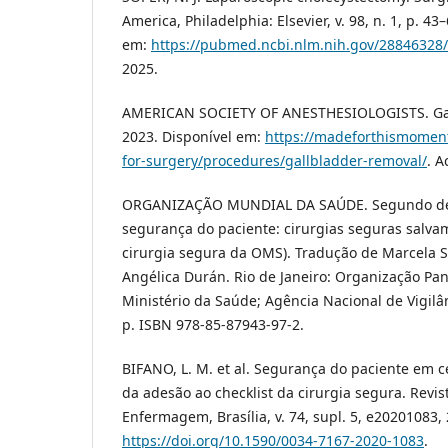
America, Philadelphia: Elsevier, v. 98, n. 1, p. 43
em:
https://pubmed.ncbi.nlm.nih.gov/28846328/
2025.
AMERICAN SOCIETY OF ANESTHESIOLOGISTS. Gallb
2023. Disponível em:
https://madeforthismomen
for-surgery/procedures/gallbladder-removal/
. A
ORGANIZAÇÃO MUNDIAL DA SAÚDE. Segundo desa
segurança do paciente: cirurgias seguras salvam
cirurgia segura da OMS). Tradução de Marcela S
Angélica Durán. Rio de Janeiro: Organização P
Ministério da Saúde; Agência Nacional de Vigilân
p. ISBN 978-85-87943-97-2.
BIFANO, L. M. et al. Segurança do paciente em ce
da adesão ao checklist da cirurgia segura. Revist
Enfermagem, Brasília, v. 74, supl. 5, e20201083,
https://doi.org/10.1590/0034-7167-2020-1083
.