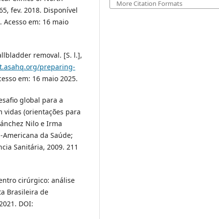
More Citation Formats
–65, fev. 2018. Disponível
. Acesso em: 16 maio
ladder removal. [S. l.],
t.asahq.org/preparing-
cesso em: 16 maio 2025.
fio global para a
 vidas (orientações para
ánchez Nilo e Irma
an-Americana da Saúde;
cia Sanitária, 2009. 211
ntro cirúrgico: análise
a Brasileira de
 2021. DOI: