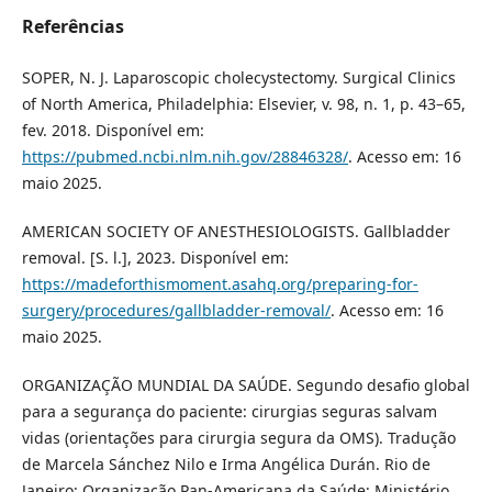
Referências
SOPER, N. J. Laparoscopic cholecystectomy. Surgical Clinics
of North America, Philadelphia: Elsevier, v. 98, n. 1, p. 43–65,
fev. 2018. Disponível em:
https://pubmed.ncbi.nlm.nih.gov/28846328/
. Acesso em: 16
maio 2025.
AMERICAN SOCIETY OF ANESTHESIOLOGISTS. Gallbladder
removal. [S. l.], 2023. Disponível em:
https://madeforthismoment.asahq.org/preparing-for-
surgery/procedures/gallbladder-removal/
. Acesso em: 16
maio 2025.
ORGANIZAÇÃO MUNDIAL DA SAÚDE. Segundo desafio global
para a segurança do paciente: cirurgias seguras salvam
vidas (orientações para cirurgia segura da OMS). Tradução
de Marcela Sánchez Nilo e Irma Angélica Durán. Rio de
Janeiro: Organização Pan-Americana da Saúde; Ministério