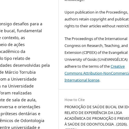
Upon publication in the Proceedings,
authors retain copyright and publicat
onsigo desafios para a
rights to their articles without restrict
de bucal, fundamental
 contexto, as
The Proceedings of the International
eio de ações
Congress on Research, Teaching, and
acadêmico da
Extension (CIPEEX) of the Evangelical
o tipo relato de
University of Goiás (UniEVANGÉLICA)
vidades desenvolvidas pela
adhere to the terms of the
Creative
de Márcio Torrubia
Commons Attribution-NonCommercia
com a Universidade
International license
.
s na Universidade
foram realizadas
How to Cite
e de sala de aula,
onversa e orientações
PROMOÇÃO DE SAÚDE BUCAL EM ID
RELATO DE EXPERIÊNCIA DA LIGA
 próteses dentárias e
ACADÊMICA DE PROMOÇÃO E PREV
dêmicos de Odontologia
À SAÚDE DE ODONTOLOGIA . (2026).
entre universidade e