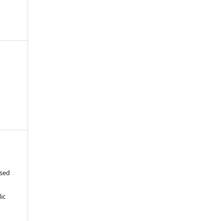
ased
c
ic