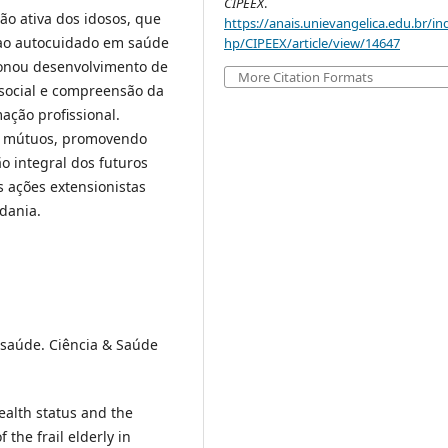
CIPEEX
.
ão ativa dos idosos, que
https://anais.unievangelica.edu.br/in
 ao autocuidado em saúde
hp/CIPEEX/article/view/14647
cionou desenvolvimento de
More Citation Formats
 social e compreensão da
ação profissional.
ios mútuos, promovendo
o integral dos futuros
s ações extensionistas
dania.
 saúde. Ciência & Saúde
ealth status and the
 the frail elderly in