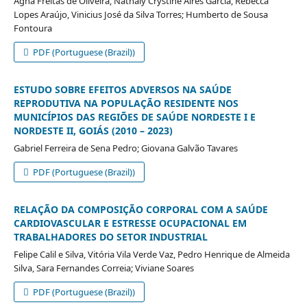
Agna Freitas de Oliveira, Nathaly Crystine Aires Garcia, Rebecca
Lopes Araújo, Vinicius José da Silva Torres; Humberto de Sousa
Fontoura
PDF (Portuguese (Brazil))
ESTUDO SOBRE EFEITOS ADVERSOS NA SAÚDE
REPRODUTIVA NA POPULAÇÃO RESIDENTE NOS
MUNICÍPIOS DAS REGIÕES DE SAÚDE NORDESTE I E
NORDESTE II, GOIÁS (2010 – 2023)
Gabriel Ferreira de Sena Pedro; Giovana Galvão Tavares
PDF (Portuguese (Brazil))
RELAÇÃO DA COMPOSIÇÃO CORPORAL COM A SAÚDE
CARDIOVASCULAR E ESTRESSE OCUPACIONAL EM
TRABALHADORES DO SETOR INDUSTRIAL
Felipe Calil e Silva, Vitória Vila Verde Vaz, Pedro Henrique de Almeida
Silva, Sara Fernandes Correia; Viviane Soares
PDF (Portuguese (Brazil))