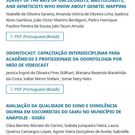
SURVEY OF THE RATE OF ONCOLOGISTS, MASTOLOGISTS,
AND GENETICISTS WHO KNOW ABOUT GENETIC MAPPING
Ysabelle de Oliveira Saraiva, Amanda Vitória de Oliveira Lima, Isadora
Alves Gamboa, João Victor Martins Bordigoni, Pedro Henrique
Paulino Pereira de Souza; Jalsi Tacon Arruda
PDF (Portuguese (Brazil))
ODONTOCAST: CAPACITAÇÃO INTERDISCIPLINAR PARA
ACADÊMICOS E PROFISSIONAIS DA ODONTOLOGIA POR
MEIO DE VIDEOCAST
Jessica Ingrid de Oliveira Pires Stillhart, Mariana Rezende Maranhão
da Costa, Valter Miron Stefani ; Ismar Nery Neto
PDF (Portuguese (Brazil))
AVALIAÇÃO DA QUALIDADE DO SONO E SONOLÊNCIA
DIURNA EM SOCORRISTAS DO SAMU NO MUNICÍPIO DE
ANÁPOLIS - GOIÁS
Clara Barreto Moraes do Carmo, Isabela Junqueira Vieira, Laura
Queiroz Camargos Lopes, Agnes Vieira Gonçalves de Avelar, Gabrielle