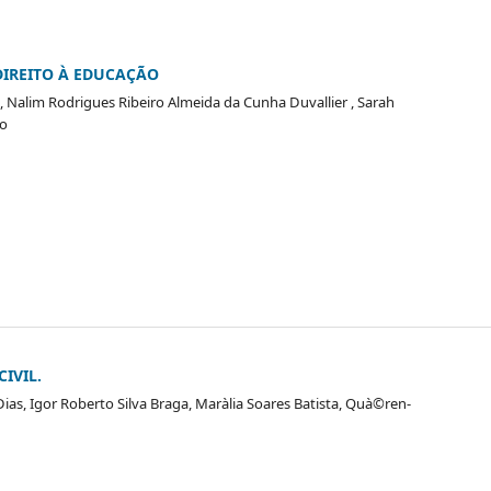
DIREITO À EDUCAÇÃO
 Nalim Rodrigues Ribeiro Almeida da Cunha Duvallier , Sarah
no
IVIL.
, Igor Roberto Silva Braga, Marà­lia Soares Batista, Quà©ren-