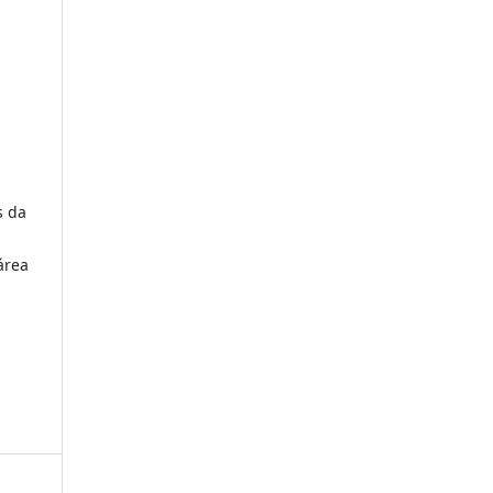
s da
área