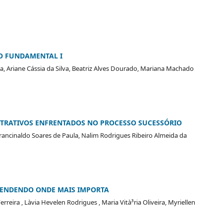
O FUNDAMENTAL I
 Ariane Cássia da Silva, Beatriz Alves Dourado, Mariana Machado
STRATIVOS ENFRENTADOS NO PROCESSO SUCESSÓRIO
 Francinaldo Soares de Paula, Nalim Rodrigues Ribeiro Almeida da
ENDENDO ONDE MAIS IMPORTA
ira , Là­via Hevelen Rodrigues , Maria Vità³ria Oliveira, Myriellen