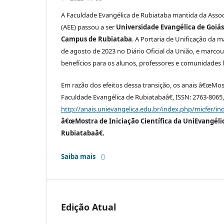
A Faculdade Evangélica de Rubiataba mantida da Assoc
(AEE) passou a ser
Universidade Evangélica de Goiá
Campus de Rubiataba
. A Portaria de Unificação da m
de agosto de 2023 no Diário Oficial da União, e marco
benefícios para os alunos, professores e comunidades l
Em razão dos efeitos dessa transição, os anais â€œMost
Faculdade Evangélica de Rubiatabaâ€, ISSN: 2763-8065,
http://anais.unievangelica.edu.br/index.php/micfer/in
â€œMostra de Iniciação Científica da UniEvangél
Rubiatabaâ€.
Saiba mais
Edição Atual