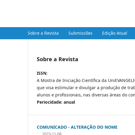
Mostra de Iniciação Científi
Sobre a Revista
Submissões
Edição Atual
Sobre a Revista
ISSN
:
A Mostra de Iniciação Científica da UniEVANGEL
que visa estimular e divulgar a produção de tra
alunos e profissionais, nas diversas áreas do 
Periocidade: anual
COMUNICADO - ALTERAÇÃO DO NOME
2023-11-08