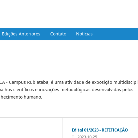
ca da UniEVANGELICA - Campus Rubiata
Edições Anteriores
Contato
Notícias
ICA - Campus Rubiataba, é uma atividade de exposição multidiscipl
balhos científicos e inovações metodológicas desenvolvidas pelos
conhecimento humano.
Edital 01/2023 - RETIFICAÇÃO
2023-10-25