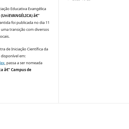
iação Educativa Evangélica
s (UniEVANGÉLICA) â€“
antida foi publicada no dia 11
u uma transição com diversos
ocais.
ra de Iniciação Científica da
 disponível em:
dex
, passa a ser nomeada
ica â€“ Campus de