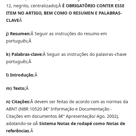
12, negrito, centralizado);Â
É OBRIGATÔRIO CONTER ESSE
ITEM NO ARTIGO, BEM COMO O RESUMEN E PALABRAS-
CLAVE
Â
j) Resumen:
Â Seguir as instruções do resumo em
português;Â
k) Palabras-clave:
Â Seguir as instruções do palavras-chave
português;Â
l) Introdução
;Â
m) Texto;
Â
n) Citações:
Â devem ser feitas de acordo com as normas da
ABNT (NBR 10520 â€“ Informação e Documentação -
Citações em documentos â€“ Apresentação/ Ago. 2002),
adotando-se oÂ
Sistema Notas de rodapé como Notas de
referências
.Â