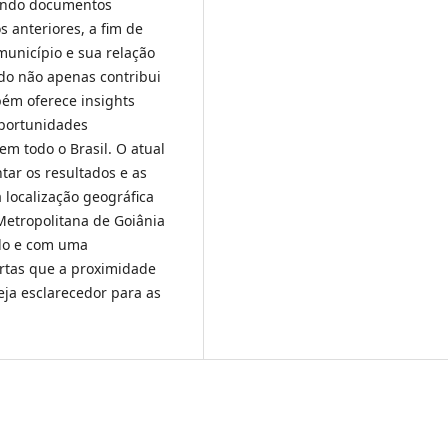
uindo documentos
os anteriores, a fim de
unicípio e sua relação
udo não apenas contribui
bém oferece insights
oportunidades
m todo o Brasil. O atual
tar os resultados e as
 localização geográfica
Metropolitana de Goiânia
ado e com uma
ertas que a proximidade
eja esclarecedor para as