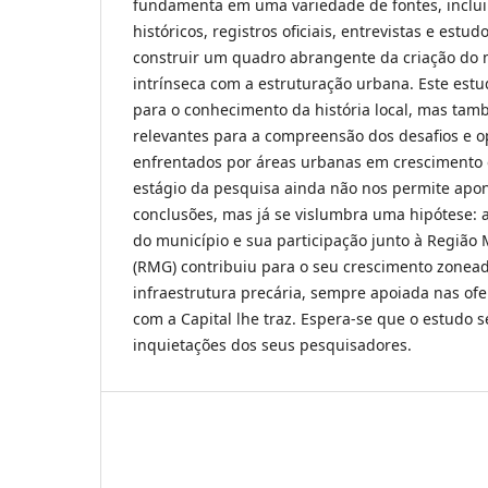
fundamenta em uma variedade de fontes, incl
históricos, registros oficiais, entrevistas e estud
construir um quadro abrangente da criação do m
intrínseca com a estruturação urbana. Este est
para o conhecimento da história local, mas tam
relevantes para a compreensão dos desafios e 
enfrentados por áreas urbanas em crescimento e
estágio da pesquisa ainda não nos permite apon
conclusões, mas já se vislumbra uma hipótese: a
do município e sua participação junto à Região 
(RMG) contribuiu para o seu crescimento zone
infraestrutura precária, sempre apoiada nas of
com a Capital lhe traz. Espera-se que o estudo s
inquietações dos seus pesquisadores.