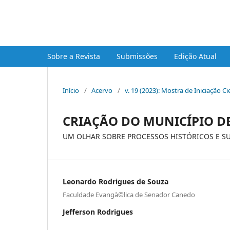
Mostra de Iniciação Científi
Sobre a Revista
Submissões
Edição Atual
Início
/
Acervo
/
v. 19 (2023): Mostra de Iniciação 
CRIAÇÃO DO MUNICÍPIO D
UM OLHAR SOBRE PROCESSOS HISTÓRICOS E S
Leonardo Rodrigues de Souza
Faculdade Evangà©lica de Senador Canedo
Jefferson Rodrigues