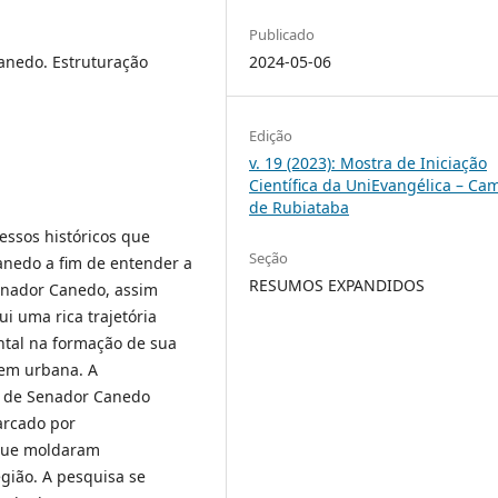
Publicado
2024-05-06
Canedo. Estruturação
Edição
v. 19 (2023): Mostra de Iniciação
Científica da UniEvangélica – C
de Rubiataba
essos históricos que
Seção
anedo a fim de entender a
RESUMOS EXPANDIDOS
Senador Canedo, assim
i uma rica trajetória
tal na formação de sua
gem urbana. A
o de Senador Canedo
arcado por
 que moldaram
gião. A pesquisa se