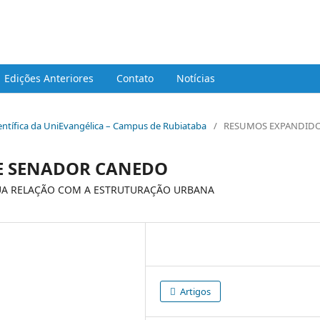
ca da UniEVANGELICA - Campus Rubiata
Edições Anteriores
Contato
Notícias
Científica da UniEvangélica – Campus de Rubiataba
/
RESUMOS EXPANDID
E SENADOR CANEDO
UA RELAÇÃO COM A ESTRUTURAÇÃO URBANA
Artigos