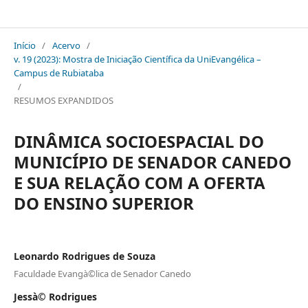
Mostra de Iniciação Científica da UniEVANGELICA - Campus Rubiataba
Início
/
Acervo
/
v. 19 (2023): Mostra de Iniciação Científica da UniEvangélica –
Campus de Rubiataba
/
RESUMOS EXPANDIDOS
DINÂMICA SOCIOESPACIAL DO
MUNICÍPIO DE SENADOR CANEDO
E SUA RELAÇÃO COM A OFERTA
DO ENSINO SUPERIOR
Leonardo Rodrigues de Souza
Faculdade Evangà©lica de Senador Canedo
Jessà© Rodrigues